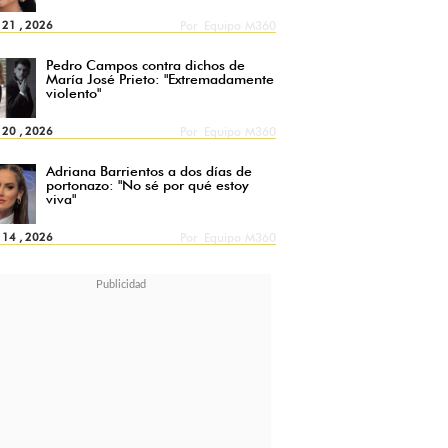
l 21 , 2026
Por
Equipo M360
Pedro Campos contra dichos de
María José Prieto: "Extremadamente
violento"
l 20 , 2026
Por
Equipo M360
Adriana Barrientos a dos días de
portonazo: "No sé por qué estoy
viva"
l 14 , 2026
Por
Equipo M360