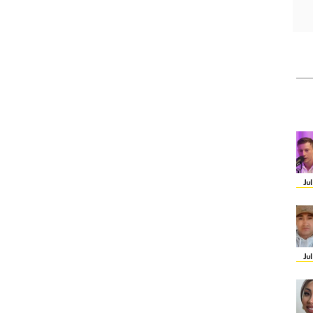
Ju
Ju