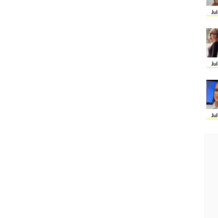
Ju
Ju
Ju