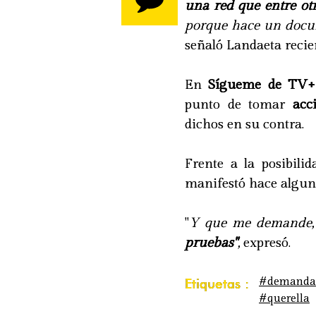
una red que entre otr
porque hace un docum
señaló Landaeta reci
En
Sígueme de TV+
punto de tomar
acc
dichos en su contra.
Frente a la posibili
manifestó hace alguno
"
Y que me demande, 
pruebas"
,
expresó.
#demanda
Etiquetas :
#querella