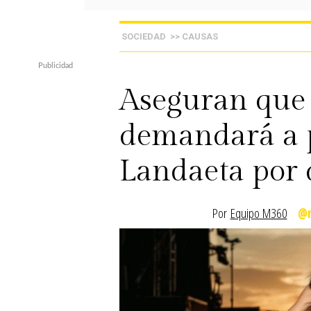
SOCIEDAD
>> CAUSAS
Aseguran que
demandará a p
Landaeta por 
Por
Equipo M360
@m