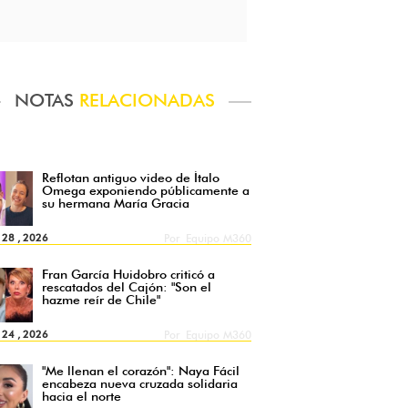
NOTAS
RELACIONADAS
Reflotan antiguo video de Ítalo
Omega exponiendo públicamente a
su hermana María Gracia
l 28 , 2026
Por
Equipo M360
Fran García Huidobro criticó a
rescatados del Cajón: "Son el
hazme reír de Chile"
l 24 , 2026
Por
Equipo M360
"Me llenan el corazón": Naya Fácil
encabeza nueva cruzada solidaria
hacia el norte