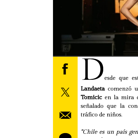
D
esde que est
Landaeta
comenzó un
Tomicic
en la mira d
señalado que la con
tráfico de niños.
"Chile es un país gen