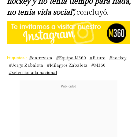
hockey y no tenía tiempo para nada,
no tenía vida social",
concluyó.
Etiquetas :
#entrevista
#Equipo M360
#futuro
#hockey
#Jorge Zabaleta
#Milagros Zabaleta
#M360
#seleccionada nacional