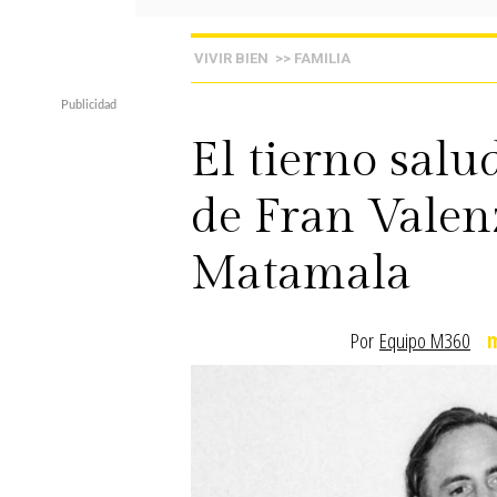
VIVIR BIEN
>> FAMILIA
El tierno sal
de Fran Valen
Matamala
Por
Equipo M360
m