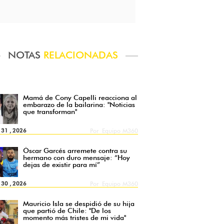
NOTAS
RELACIONADAS
Mamá de Cony Capelli reacciona al
embarazo de la bailarina: "Noticias
que transforman"
l 31 , 2026
Por
Equipo M360
Óscar Garcés arremete contra su
hermano con duro mensaje: “Hoy
dejas de existir para mí”
l 30 , 2026
Por
Equipo M360
Mauricio Isla se despidió de su hija
que partió de Chile: "De los
momento más tristes de mi vida"