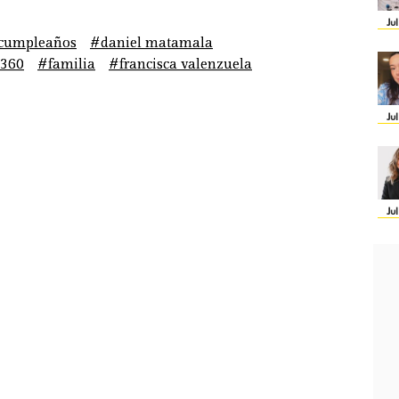
Ju
cumpleaños
#daniel matamala
360
#familia
#francisca valenzuela
Ju
Ju