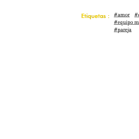
#amor
#
Etiquetas :
#equipo m
#pareja