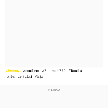
una de las recién nacidas
. Sin
embargo, la propia Helhue aclaró
que el origen de la furia radica en
una decisión que sus hijas tomaron
respecto a la identidad de las nuevas
integrantes del clan.
La pelea por el nombre
Etiquetas :
#conflicto
#Equipo M360
#familia
#Helhue Sukni
#hija
Fiel a su estilo transparente y sin
filtros, Sukni publicó un video en su
cuenta de Instagram donde confesó
que su molestia nació de la negativa