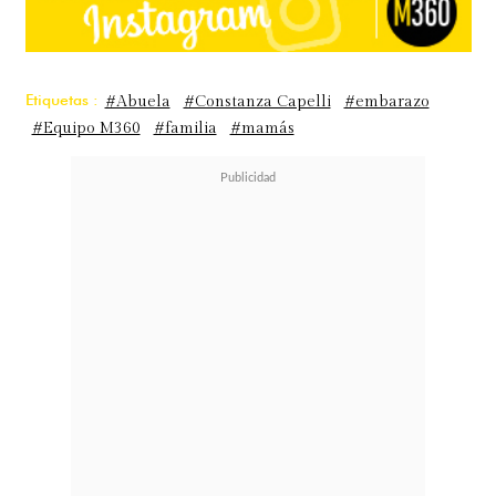
Etiquetas :
#Abuela
#Constanza Capelli
#embarazo
#Equipo M360
#familia
#mamás