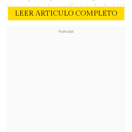
Instagram, la profesional decidió
LEER ARTICULO COMPLETO
enfrentar las cámaras para explicar
el motivo del distanciamiento que la
tiene enfrentada a sus tres
herederas y sus yernos.
El conflicto escaló tras el
nacimiento de sus nietas.
Según
reveló el portal Infama, la tensión
habría llegado a tal punto que
incluso se le habría restringido el
ingreso a la clínica para conocer a