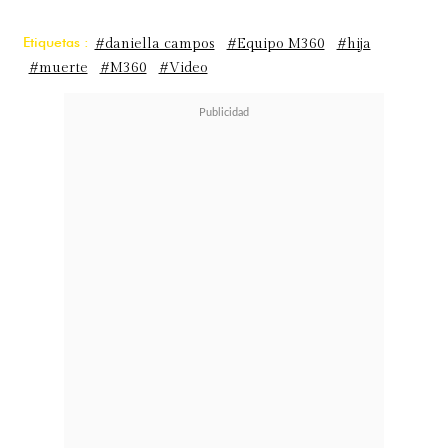
Etiquetas :
#daniella campos
#Equipo M360
#hija
#muerte
#M360
#Video