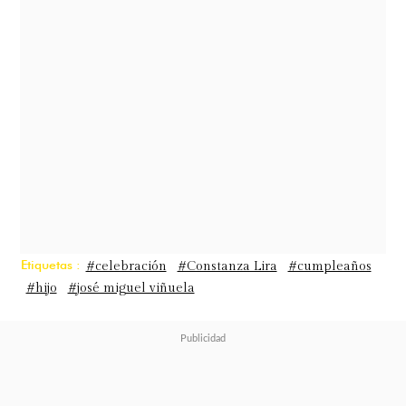
Etiquetas :
#celebración
#Constanza Lira
#cumpleaños
#hijo
#josé miguel viñuela