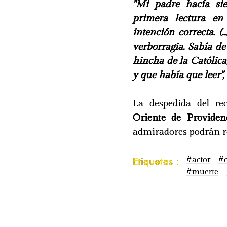
"Mi padre hacía sie
primera lectura en
intención correcta. 
verborragia. Sabía d
hincha de la Católica
y que había que leer",
La despedida del re
Oriente de Providen
admiradores podrán r
#actor
#c
Etiquetas :
#muerte