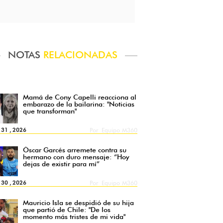
NOTAS
RELACIONADAS
Mamá de Cony Capelli reacciona al
embarazo de la bailarina: "Noticias
que transforman"
l 31 , 2026
Por
Equipo M360
Óscar Garcés arremete contra su
hermano con duro mensaje: “Hoy
dejas de existir para mí”
l 30 , 2026
Por
Equipo M360
Mauricio Isla se despidió de su hija
que partió de Chile: "De los
momento más tristes de mi vida"