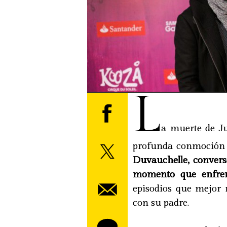
L
a muerte de Ju
profunda conmoción e
Duvauchelle, conver
momento que enfren
episodios que mejor 
con su padre.