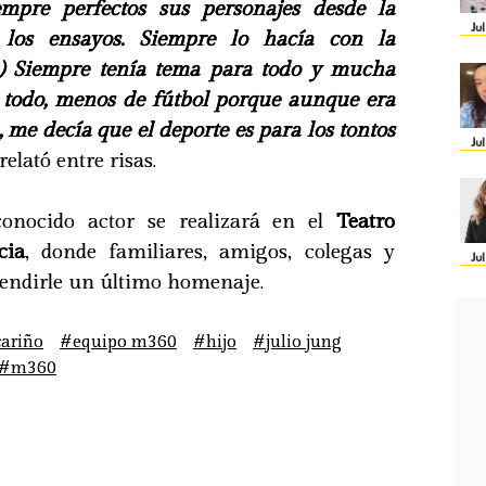
mpre perfectos sus personajes desde la
Ju
 los ensayos. Siempre lo hacía con la
(...) Siempre tenía tema para todo y mucha
e todo, menos de fútbol porque aunque era
, me decía que el deporte es para los tontos
Ju
relató entre risas.
conocido actor se realizará en el
Teatro
cia
, donde familiares, amigos, colegas y
Ju
endirle un último homenaje.
ariño
#equipo m360
#hijo
#julio jung
#m360