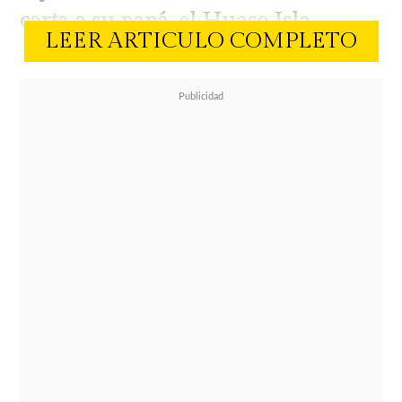
carta a su papá, el Huaso Isla.
LEER ARTICULO COMPLETO
La ex chica reality compartió un
video con un emotivo mensaje, en el
que
Luz Elif es quien expresa el
amor que siente por su
padre.
"Querido papá, aún no se
hablar mucho con palabras pero he
sabido contarle a mama con gestos
lo que siento por ti... Ella te dirá por
mi todo lo que yo aún no te puedo
decir.... Quiero que hoy sepas que