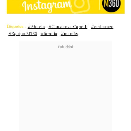
Etiquetas :
#Abuela
#Constanza Capelli
#embarazo
#Equipo M360
#familia
#mamás