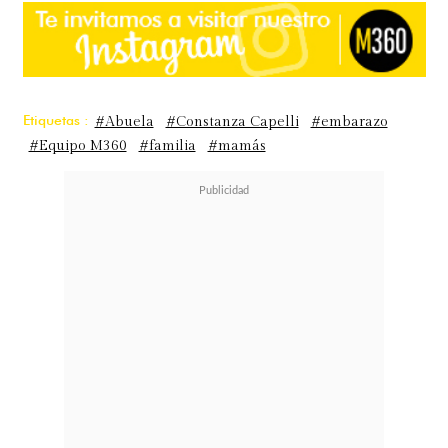
Etiquetas :
#Abuela
#Constanza Capelli
#embarazo
#Equipo M360
#familia
#mamás