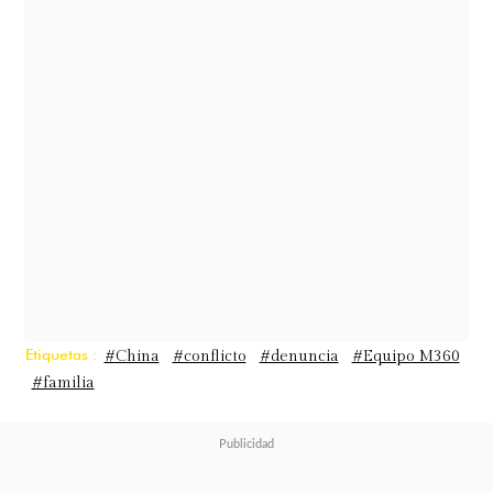
en silencio. Sin embargo, han
comenzado a circular audios que
han añadido más
ingredientes a la
polémica.
Etiquetas :
#China
#conflicto
#denuncia
#Equipo M360
#familia