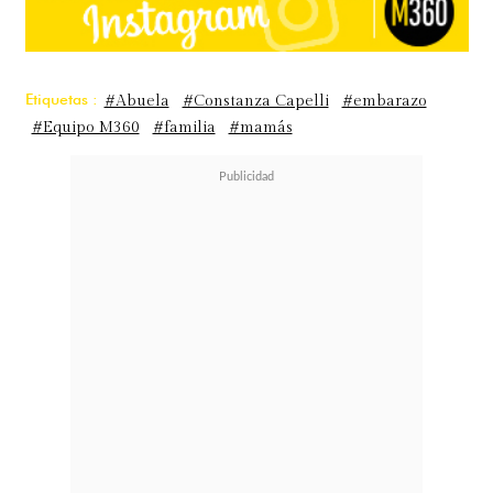
Etiquetas :
#Abuela
#Constanza Capelli
#embarazo
#Equipo M360
#familia
#mamás