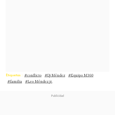
hermanas",
expresó Leo en su cuenta
de Instagram hace algunas
semanas.
Etiquetas :
#conflicto
#Dj Méndez
#Equipo M360
#familia
#Leo Méndez jr.