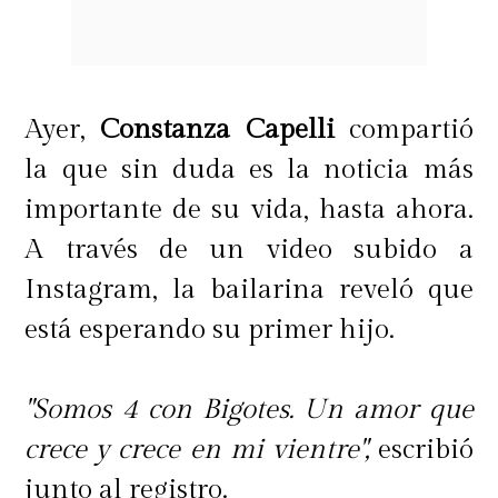
mi violación, que sobreviví a los 6
años junto a mi mejor amigo...años
después él se suicidó? ¿Acaso viste a
Ayer,
Constanza Capelli
compartió
mis padres apoyándome despues de
la que sin duda es la noticia más
eso? (...) En esta vida uno no le debe a
importante de su vida, hasta ahora.
sus padres sólo por habernos dado la
A través de un video subido a
vida. Mi padre puede haber sido el
Instagram, la bailarina reveló que
mismo Michael Jackson y aún así
está esperando su primer hijo.
un padre ausente
",
agregó.
"Somos 4 con Bigotes. Un amor que
crece y crece en mi vientre",
escribió
junto al registro.