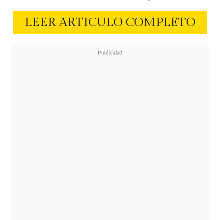
LEER ARTICULO COMPLETO
"A mi padre lo vi solo un día cuando
me fue a visitar al hospital y luego
no lo vi más.
Nosotros no hablamos.
(No entraré en detalles, él tendrá sus
razones y su relato.) Para mí no es
un secreto. Mi madre tiene sus
propios problemas. ¿Está mal de mi
parte cuestionar su ausencia? Como
hijo. Preguntas a las cuales me
conformo sin respuesta, ya que me
basta con la presencia de mis