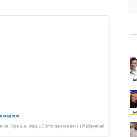
Ju
Ju
Instagram
 de Elige a tu vieja ¿Cómo quieres ser? (@eligeatuvieja)