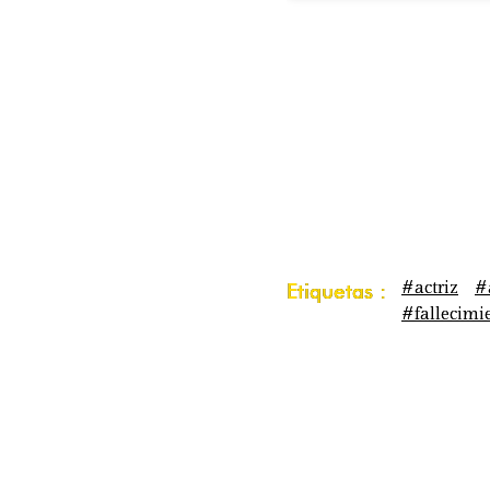
#actriz
#
Etiquetas :
#fallecimi