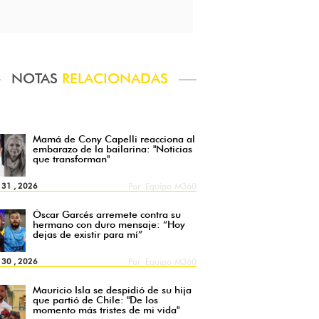
NOTAS
RELACIONADAS
Mamá de Cony Capelli reacciona al
embarazo de la bailarina: "Noticias
que transforman"
l 31 , 2026
Por
Equipo M360
Óscar Garcés arremete contra su
hermano con duro mensaje: “Hoy
dejas de existir para mí”
l 30 , 2026
Por
Equipo M360
Mauricio Isla se despidió de su hija
que partió de Chile: "De los
momento más tristes de mi vida"