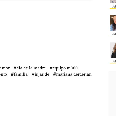
Ju
Ju
Ju
amor
#día de la madre
#equipo m360
ento
#familia
#hijas de
#mariana derderian