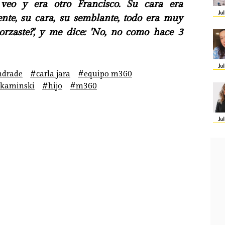
 veo y era otro Francisco. Su cara era
Ju
nte, su cara, su semblante, todo era muy
morzaste?', y me dice: 'No, no como hace 3
Ju
ndrade
#carla jara
#equipo m360
 kaminski
#hijo
#m360
Ju