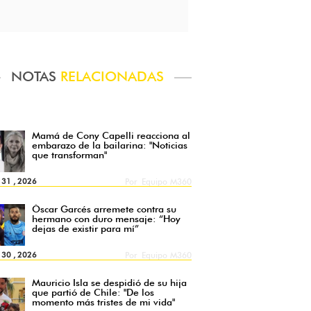
NOTAS
RELACIONADAS
Mamá de Cony Capelli reacciona al
embarazo de la bailarina: "Noticias
que transforman"
l 31 , 2026
Por
Equipo M360
Óscar Garcés arremete contra su
hermano con duro mensaje: “Hoy
dejas de existir para mí”
l 30 , 2026
Por
Equipo M360
Mauricio Isla se despidió de su hija
que partió de Chile: "De los
momento más tristes de mi vida"