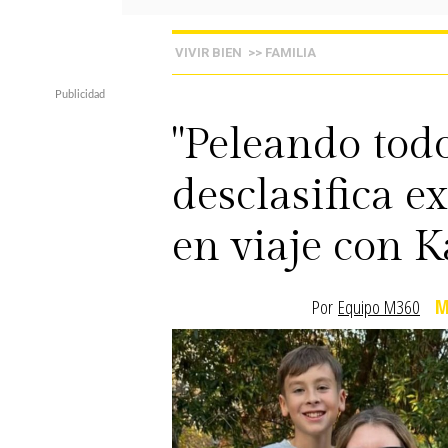
VIVIR BIEN
>> FAMILIA
"Peleando todo
desclasifica e
en viaje con 
Por
Equipo M360
M