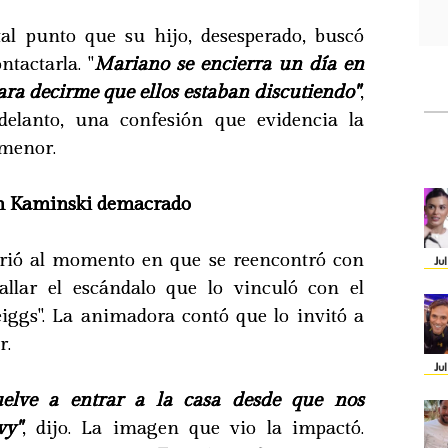
tal punto que su hijo, desesperado, buscó
ntactarla. "
Mariano se encierra un día en
ra decirme que ellos estaban discutiendo"
,
delanto, una confesión que evidencia la
 menor.
un Kaminski demacrado
irió al momento en que se reencontró con
Ju
tallar el escándalo que lo vinculó con el
iggs". La animadora contó que lo invitó a
r.
Ju
uelve a entrar a la casa desde que nos
vy"
, dijo. La imagen que vio la impactó.