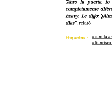
"Abro la puerta, lo
completamente difere
heavy. Le digo: '¿Al
días'"
, relató.
#camila a
Etiquetas :
#francisco