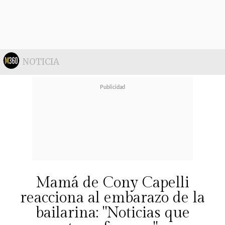
siempre"
, señaló Paulina Bobadilla,
la alcaldesa de Quilicura.
NOTICIA
Mamá de Cony Capelli
reacciona al embarazo de la
Por primera vez: una gran pista de
bailarina: "Noticias que
hielo en Quilicura