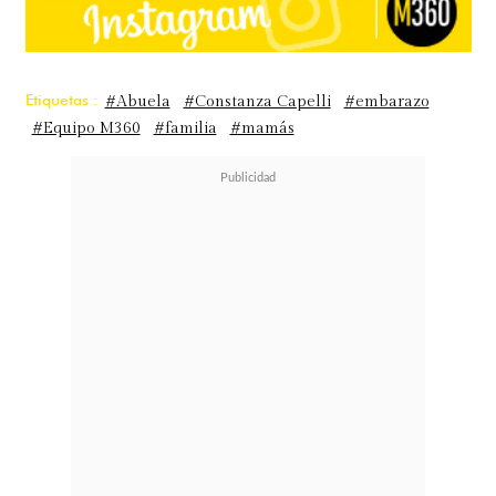
Etiquetas :
#Abuela
#Constanza Capelli
#embarazo
#Equipo M360
#familia
#mamás