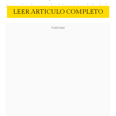
impulsada por la Municipalidad de
LEER ARTICULO COMPLETO
Quilicura, a través de su
Corporación Cultural, que busca
acercar experiencias culturales y
recreativas de calidad a toda la
comunidad.
Las actividades se desarrollarán
hasta el 5 de julio en el
Centro
Cultural Municipal de Quilicura
ubicado en Avenida O'Higgins 281.
con entrada liberada y una