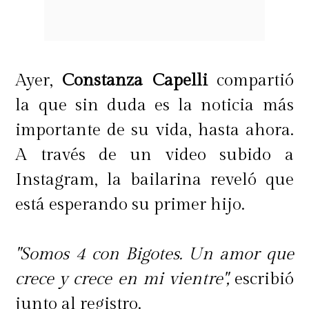
PISTA DE HIELO
Ayer,
Constanza Capelli
compartió
📅 Del martes 30 de junio al
la que sin duda es la noticia más
domingo 5 de julio
importante de su vida, hasta ahora.
🕛 30 jun – 04 jul: 12:00 a 21:00
A través de un video subido a
horas (último ingreso a las 20:40)
Instagram, la bailarina reveló que
🕛 05 jul: 12:00 a 18:00 horas
está esperando su primer hijo.
(último ingreso a las 17:40)
💻 Reservas online. desde el 25 de
"Somos 4 con Bigotes. Un amor que
junio a las 12:00 horas en
crece y crece en mi vientre",
escribió
www.corpoquilicura.cl
junto al registro.