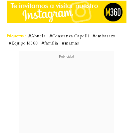
Etiquetas :
#Abuela
#Constanza Capelli
#embarazo
#Equipo M360
#familia
#mamás