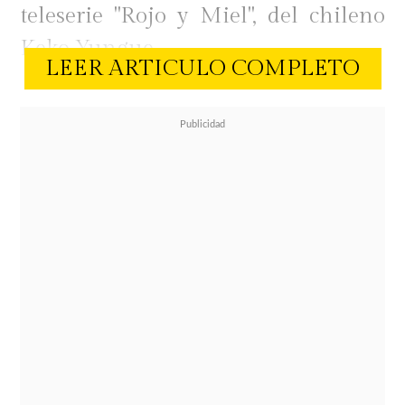
teleserie "Rojo y Miel", del chileno
Keko Yungue.
LEER ARTICULO COMPLETO
El embarazo de Vale no ha sido
impedimento para demostrar todo
su talento en la pista, ni tampoco
para compartir detalles de
su
proceso de gestación tras
bambalinas
.
En las últimas horas, Roth confesó
que su embarazo va bien y que el