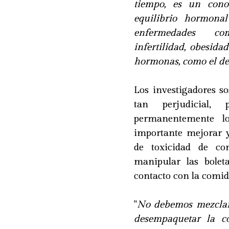
tiempo, es un cono
equilibrio hormona
enfermedades com
infertilidad, obesid
hormonas, como el d
Los investigadores s
tan perjudicial,
permanentemente l
importante mejorar y
de toxicidad de co
manipular las bole
contacto con la comid
"
No debemos mezclar 
desempaquetar la c