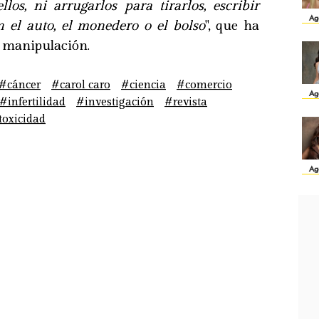
los, ni arrugarlos para tirarlos, escribir
Ag
n el auto, el monedero o el bolso
", que ha
 manipulación.
#cáncer
#carol caro
#ciencia
#comercio
Ag
#infertilidad
#investigación
#revista
toxicidad
Ag