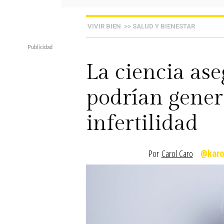
VIVIR BIEN
>> SALUD Y BIENESTAR
La ciencia ase
podrían gener
infertilidad
Por
Carol Caro
@karo