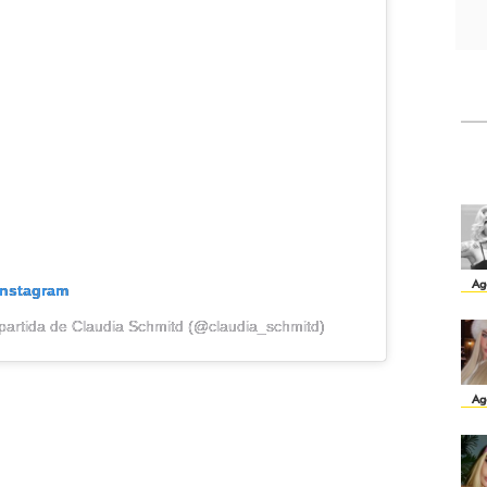
Ag
Instagram
partida de Claudia Schmitd (@claudia_schmitd)
Ag