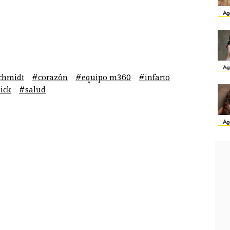
Ag
Ag
chmidt
#corazón
#equipo m360
#infarto
ick
#salud
Ag