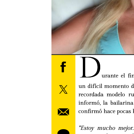
D
urante el f
un difícil momento d
recordada modelo r
informó, la bailarin
confirmó hace pocas h
"Estoy mucho mejor. 