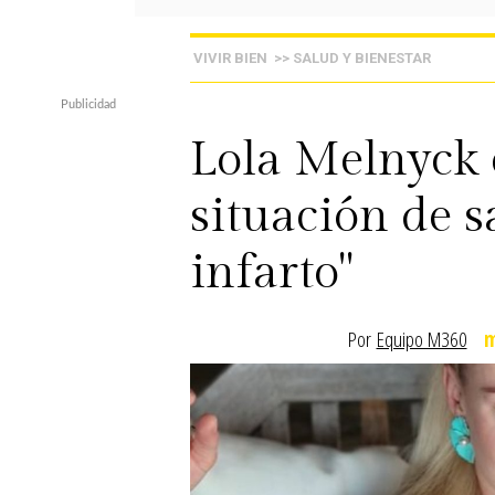
VIVIR BIEN
>> SALUD Y BIENESTAR
Lola Melnyck 
situación de s
infarto"
Por
Equipo M360
m