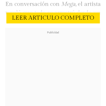
En conversación con
Mega,
el artista
reveló que todo se arrastró desde un
LEER ARTICULO COMPLETO
accidente automovilístico ocurrido a
fines de los años 90.
"Fue debido a un antiguo accidente
de coche. Con el tiempo, entre tanto
viaje, mal comer, mal descansar y
todo lo que se junta... la espalda se
partió y dijo hasta aquí",
relató el
cantante, reconociendo además su
propio estilo de vida.