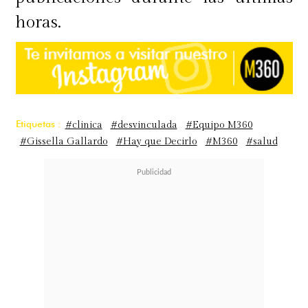
horas.
Etiquetas :
#clinica
#desvinculada
#Equipo M360
#Gissella Gallardo
#Hay que Decirlo
#M360
#salud