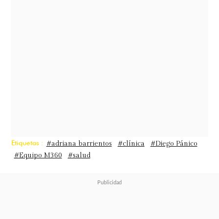
Etiquetas :
#adriana barrientos
#clínica
#Diego Pánico
#Equipo M360
#salud