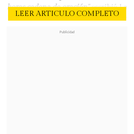
horas cadena de oración
",
escribió La
LEER ARTICULO COMPLETO
Leona junto a la foto donde se ve
tomando la mano de su amigo.