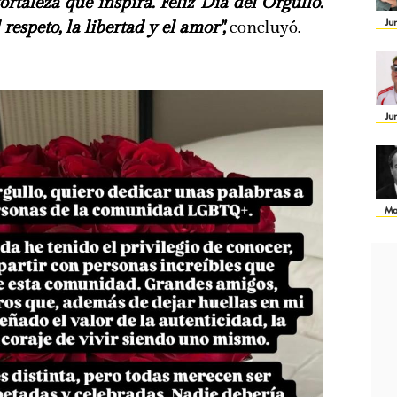
ortaleza que inspira. Feliz Día del Orgullo.
Ju
espeto, la libertad y el amor",
concluyó.
Ju
Ma