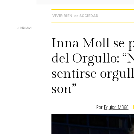
VIVIR BIEN
>> SOCIEDAD
Inna Moll se 
del Orgullo: 
sentirse orgul
son”
Por
Equipo M360