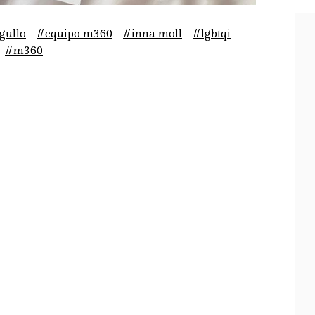
rgullo
#equipo m360
#inna moll
#lgbtqi
#m360