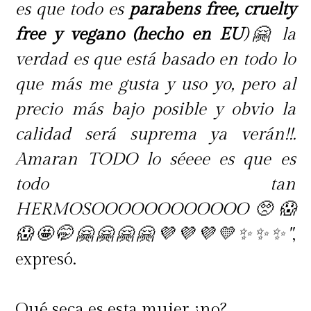
es que todo es
parabens free, cruelty
free y vegano (hecho en EU
)🤗 la
verdad es que está basado en todo lo
que más me gusta y uso yo, pero al
precio más bajo posible y obvio la
calidad será suprema ya verán!!.
Amaran TODO lo séeee es que es
todo tan
HERMOSOOOOOOOOOOOO🥺😱
😱🤩🤭🤗🤗🤗🤗💜💜💜💛✨✨✨"
,
expresó.
Qué seca es esta mujer ¿no?