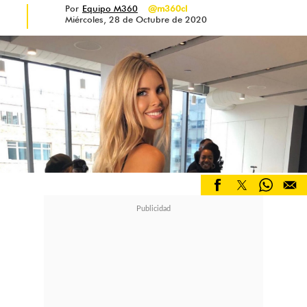
Por
Equipo M360
@m360cl
Corregir
Miércoles, 28 de Octubre de 2020
Sea que debas emparejar los tonos,
puede ser aplicando la técnica de
micro-concealing para aplicar
corrector solo en donde sea
necesario o que prepares todo el
rostro con una base con la que
consigas que luzca uniforme y, si
tiene las piel grasa, llegar a un tono
mate que permita que el iluminador
actúe en todo su esplendor.