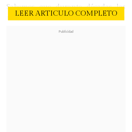
Sabemos que durante décadas las
LEER ARTICULO COMPLETO
mujeres han combatido con el brillo
de la piel y lo seguirá siendo, pero
esta tendencia te invita a lucir
radiante y frescas.