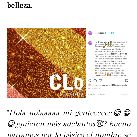
belleza.
"
Hola holaaaaa mi genteeeeee😁😁
😁¿quieren más adelantos🥰? Bueno
partamos por lo básico el nombre se