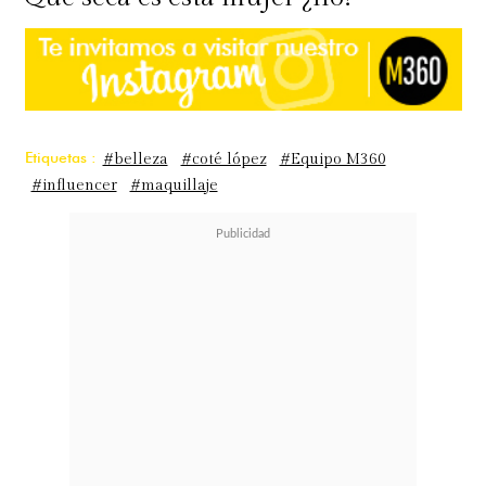
Etiquetas :
#belleza
#coté lópez
#Equipo M360
#influencer
#maquillaje