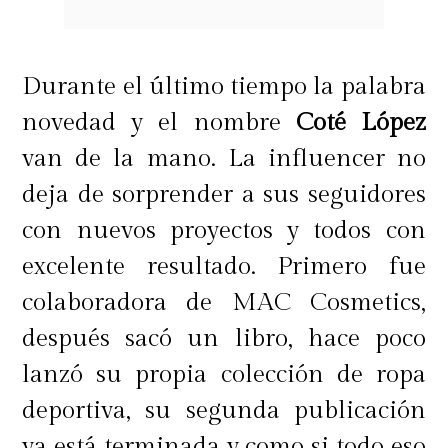
Asegúrate que tu zona T tenga una
base mate para evitar esto también y
añade un toque de brillo en la parte
Durante el último tiempo la palabra
alta del pómulo, en el puente de la
novedad y el nombre
Coté López
nariz, bajo las cejas y en el arco de
van de la mano. La influencer no
cupido.
deja de sorprender a sus seguidores
con nuevos proyectos y todos con
excelente resultado. Primero fue
Las hermanas Bella y Gigi Hadid
colaboradora de MAC Cosmetics,
son dos exponentes de esta técnica.
después sacó un libro, hace poco
¿Qupe te parece?
lanzó su propia colección de ropa
deportiva, su segunda publicación
ya está terminada y como si todo eso