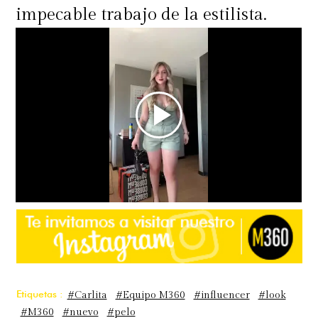
impecable trabajo de la estilista.
Etiquetas :
#Carlita
#Equipo M360
#influencer
#look
#M360
#nuevo
#pelo