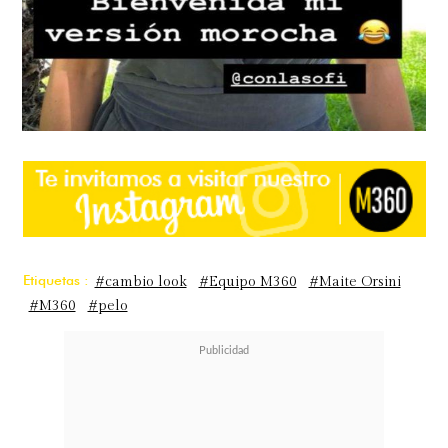
Etiquetas :
#cambio look
#Equipo M360
#Maite Orsini
#M360
#pelo