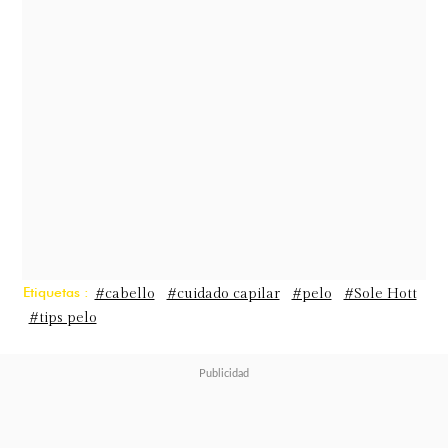
SI.
Sabemos que es muy importante
utilizar productos según el tipo de
cabello. Sin embargo, "en el verano
es fundamental incluir en la rutina
de cuidado productos que protejan
de la sal del mar o del cloro de la
piscina y de los rayos UV", explica
Felipe Muñoz
, educador de
Redken
.
Etiquetas :
#cabello
#cuidado capilar
#pelo
#Sole Hott
#tips pelo
NO.
Si estás pensando en cortarlo,
quizás debas esperar. "Es mejor
dejar crecer el cabello en los meses
de verano y en marzo, o abril,