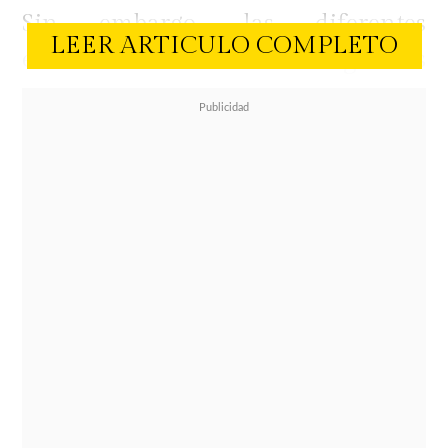
Sin embargo, las diferentes
LEER ARTICULO COMPLETO
estaciones tienen exigencias
distintas de cuidado. Con el cambio
climático de cada temporada el pelo
puede estar más expuesto al sol, la
piscina o el mar en verano, y, por
otro lado, contaminación y frío en
invierno.
Entonces, ¿cómo preparar nuestro
pelo para la temporada de calor?