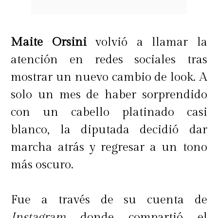
expuesta al sol, al agua de mar o
piscinas", señala el experto de
Maite Orsini
volvió a llamar la
Redken, y agrega que se deben usar
atención en redes sociales tras
"aceites y mascarillas que lo
mostrar un nuevo cambio de look. A
mantengan hidratado y protegido".
solo un mes de haber sorprendido
con un cabello platinado casi
blanco, la diputada decidió dar
marcha atrás y regresar a un tono
más oscuro.
Fue a través de su cuenta de
Instagram
donde compartió el