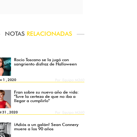
NOTAS
RELACIONADAS
Rocío Toscano se la jugó con
sangriento disfraz de Halloween
v 1 , 2020
Por
Equipo M360
Fran sobre su nuevo año de vida:
"Tuve la certeza de que no iba a
llegar a cumplirlo"
t 31 , 2020
Por
Equipo M360
¡Adiós a un galán! Sean Connery
muere a los 90 años