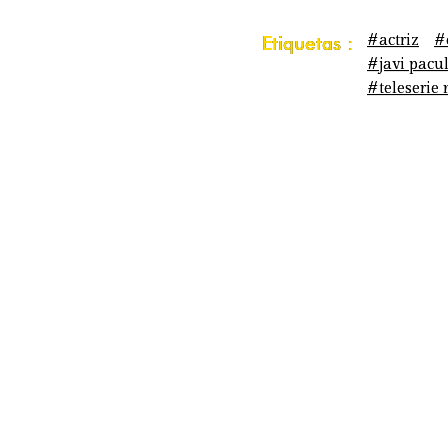
#actriz
#
Etiquetas :
#javi pacul
#teleserie