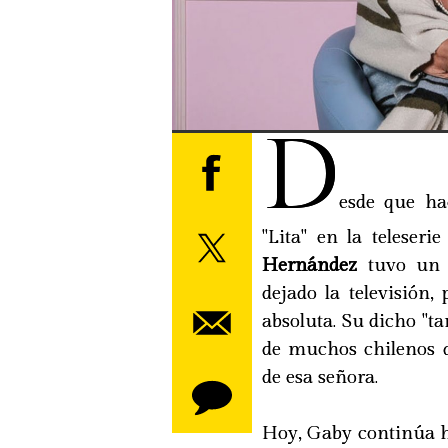
D
esde que ha
"Lita" en la teleseri
Hernández
tuvo un r
dejado la televisión,
absoluta. Su dicho "t
de muchos chilenos q
de esa señora.
Hoy, Gaby continúa h