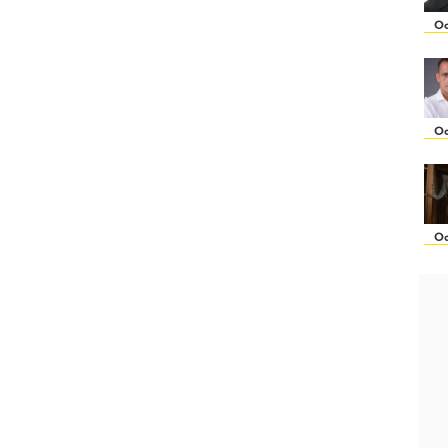
Oc
Oc
Oc