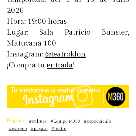
2026
Hora: 19:00 horas
Lugar: Sala Patricio Bunster,
Matucana 100
Instagram:
@teatroklon
¡Compra tu
entrada
!
Etiquetas :
#cultura
#Equipo M360
#espectáculo
#estreno
#payaso
#teatro