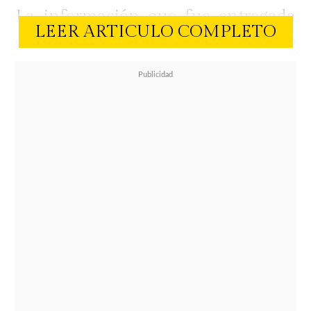
La información que fue entregada
LEER ARTICULO COMPLETO
este lunes
señalarían a Marco
Antonio López como un posible
comprador de joyas de lujo
obtenidos de manera ilegal
, todo
esto sacado de una conversación
telefónica interceptada.
"Por último que se los mande y se los
puede mostrar al Parived"
,
señaló
Estrella Dinamarca Sánchez,