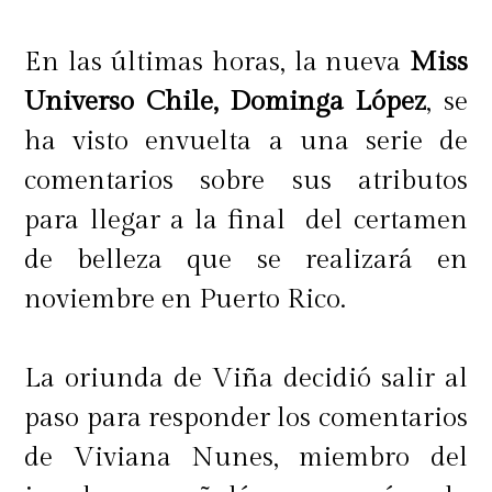
bebidas especialmente indicadas
para el tratamiento de la
En las últimas horas, la nueva
Miss
deshidratación en niños cuando
Universo Chile, Dominga López
, se
padecen diarrea. De acuerdo a US
ha visto envuelta a una serie de
Magazine contó que lo hace a
comentarios sobre sus atributos
diario.
para llegar a la final del certamen
de belleza que se realizará en
8 - Sus pantuflas para andar en casa
noviembre en Puerto Rico.
son de Mickey Mouse.
La oriunda de Viña decidió salir al
paso para responder los comentarios
de Viviana Nunes, miembro del