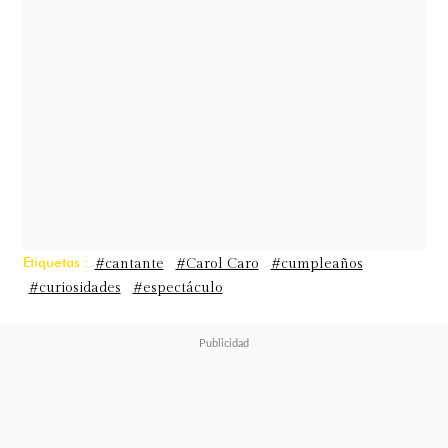
Good" de No Doubt "Justified" de
Justin Timberlake, entre otros.
Etiquetas :
#cantante
#Carol Caro
#cumpleaños
#curiosidades
#espectáculo