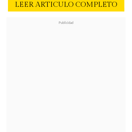
LEER ARTICULO COMPLETO
A lo largo de su carrera ha ganado
importantes premios de la música,
entre ellos
3 premios Grammy
en su
carrera solista: mejor video musical
de formato corto, mejor
interpretación vocal pop solista y al
mejor álbum urbano
contemporáneo. Sumado a su
destacado trabajo de productor
musical, convirtiendo en verdades
hits canciones como "I'm a Slave 4
U" y "Boys" de Britney Spears "Hella