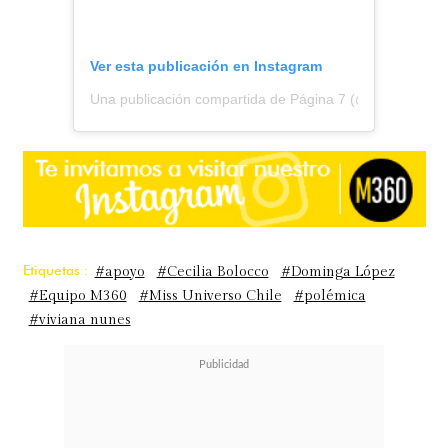
Ver esta publicación en Instagram
Una publicación compartida de Página 7 (@pagina7chile
Etiquetas :
#apoyo
#Cecilia Bolocco
#Dominga López
#Equipo M360
#Miss Universo Chile
#polémica
#viviana nunes