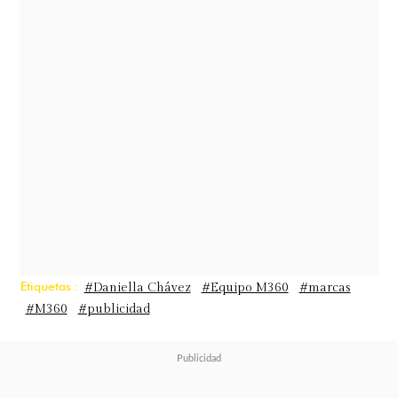
Chávez, que tiene muchos millones
de seguidores. Pero si yo quiero
vender cremas para mujeres,
aunque Daniela tenga 12 millones
de seguidores, no es la persona más
idónea... La gente que la sigue no la
sigue para comprar lo que
recomienda, sino para ver su
cuerpo
", dijo Sotomayor.
Etiquetas :
#Daniella Chávez
#Equipo M360
#marcas
#M360
#publicidad
La respuesta de Chávez llegó a
través de una publicación en su