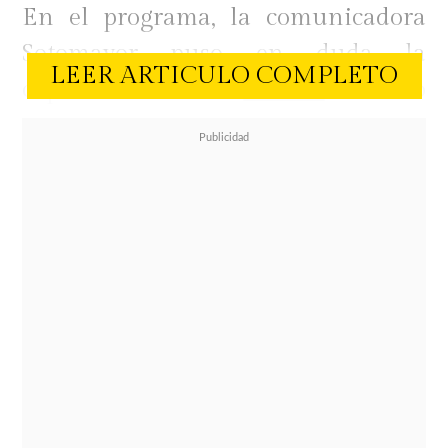
En el programa, la comunicadora
Sotomayor puso en duda la
LEER ARTICULO COMPLETO
capacidad de
Chávez
como
influencer para promocionar
productos dirigidos a mujeres,
señalando que su audiencia está
compuesta mayoritariamente por
hombres.
"Hay una embajadora chilena que es
muy famosa, que es la Daniela