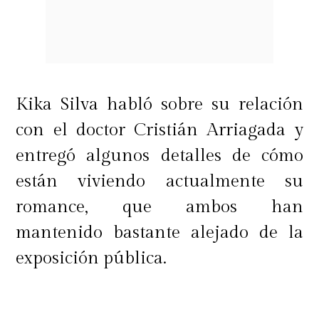
reflexión: "
Sé lo que vendo, sé lo que
me va bien. Pero por personas como
esta que manejan marcas y se pasan
datos falsos, es que yo no trabajo con
Kika Silva habló sobre su relación
marcas en Chile. Luego se
con el doctor Cristián Arriagada y
preguntan por qué no hago otra cosa
entregó algunos detalles de cómo
que sacarme la ropa. Bueno, porque
están viviendo actualmente su
son ustedes mismas, las mujeres, las
romance, que ambos han
que me cierran las puertas a otro
mantenido bastante alejado de la
tipo de trabajos. Eso sería, un besito".
exposición pública.