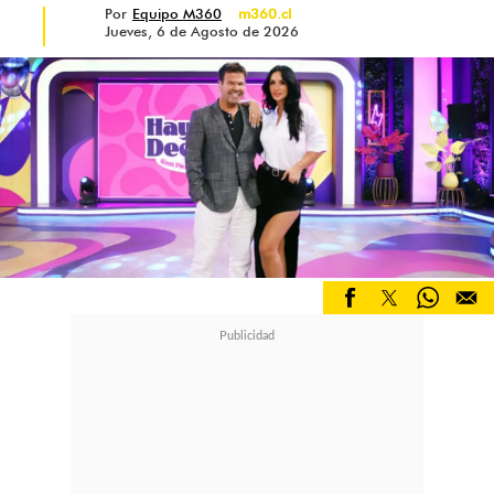
Por
Equipo M360
m360.cl
Jueves, 6 de Agosto de 2026
Lejos de retractarse, horas después
compartió un segundo registro
donde volvió a defender su postura