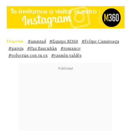
Etiquetas :
#amistad
#Equipo M360
#Felipe Camiroaga
#pareja
#Paz Bascuñán
#romance
#volverias con tu ex
#yasmín valdés