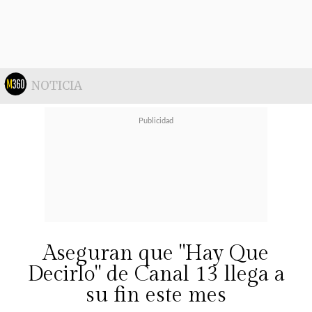
karma, por haber sido tan maricón y
tan mala persona. Eso pienso",
cerró.
NOTICIA
Aseguran que "Hay Que
Decirlo" de Canal 13 llega a
su fin este mes