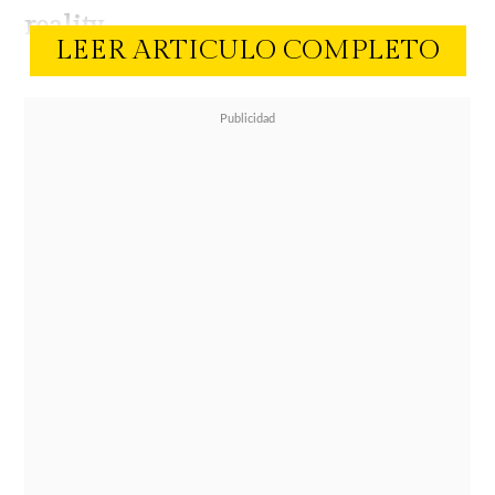
reality.
LEER ARTICULO COMPLETO
A través de
videos publicados en su
cuenta de Instagram
, el exrostro
juvenil respondió a las críticas que
recibió tras manifestar su
satisfacción por la situación que
enfrenta Pánico, asegurando que no
siente culpa ni arrepentimiento por
sus palabras.
En un primer video, Lelo afirmó que