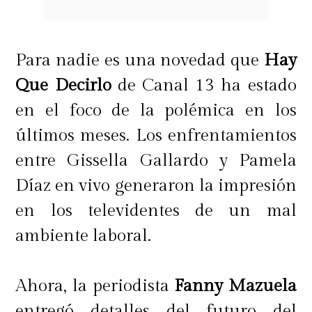
"¿Y qué pasa con Diego Pánico? Con
todo lo que ha hecho, con todo lo que
Para nadie es una novedad que
Hay
hizo, con todo el daño que ha
Que Decirlo
de Canal 13 ha estado
provocado a gente, a familias
en el foco de la polémica en los
enteras. ¿Eso no cuenta?. Causa y
últimos meses. Los enfrentamientos
efecto. Por algo pasan las cosas y el
entre Gissella Gallardo y Pamela
karma existe. Qué bueno",
remató.
Díaz en vivo generaron la impresión
en los televidentes de un mal
ambiente laboral.
Ahora, la periodista
Fanny Mazuela
entregó detalles del futuro del