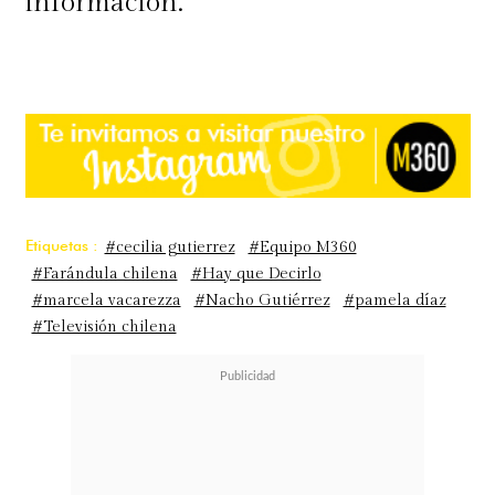
información.
Etiquetas :
#cecilia gutierrez
#Equipo M360
#Farándula chilena
#Hay que Decirlo
#marcela vacarezza
#Nacho Gutiérrez
#pamela díaz
#Televisión chilena