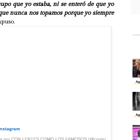
supo que yo estaba, ni se enteró de que yo
porque nunca nos topamos porque yo siempre
xpuso.
Ag
Ag
Instagram
tida por CON LENTES COMO LOS FAMOSOS (@conlentescomolosfamo