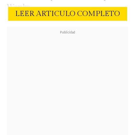
Wonka.
LEER ARTICULO COMPLETO
El intérprete llegó hasta el evento
vestido de elegante negro con toques
brillantes, pero no sólo destacó por
su look, sino también por su
compañía. Chalamet llegó junto a
Kylie Jenner,
empresaria con la que
mantiene una relación hace
algunos meses. Esta se trató de la
primera vez que la hermana menor
de Kim Kardashian asiste a la