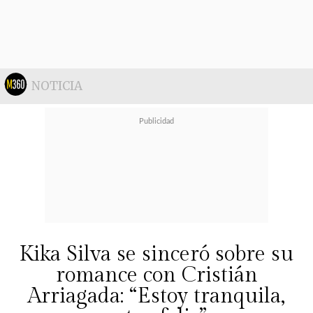
embargo, el peak del romance
ocurrió cuando
el actor le da un
tierno beso en la boca a su polola
. El
NOTICIA
registro del hecho demoró instantes
en transformarse en viral.
¡Mira!
Kika Silva se sinceró sobre su
romance con Cristián
Arriagada: “Estoy tranquila,