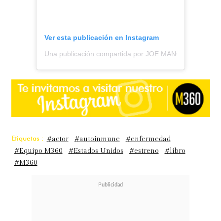
Ver esta publicación en Instagram
Una publicación compartida por JOE MANGANIELLO (@
Etiquetas :
#actor
#autoinmune
#enfermedad
#Equipo M360
#Estados Unidos
#estreno
#libro
#M360