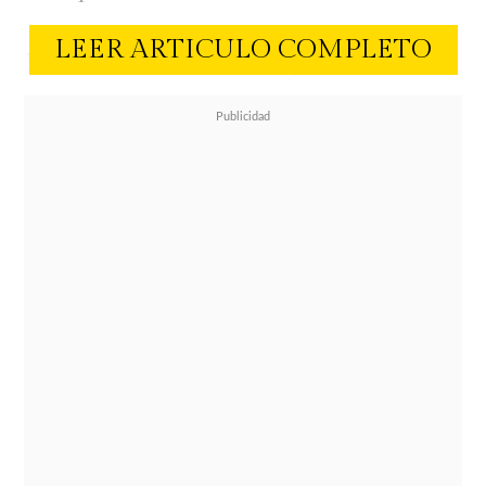
LEER ARTICULO COMPLETO
Leo Messi
celebra hoy sus 39 años.
Anoche, justo antes del gran día y
en medio de la concentración, sus
compañeros lo sorprendieron con
una torta. El futbolista compartió
uns storie del pequeño e íntimo
festejo en Instagram.
Su esposa
Antonela Roccuzzo,
no
tuvo la chance de estar cerca de su
esposo por el contexto mundialero,