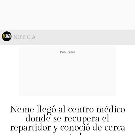
"Se ve estupenda,se ve regia",
"siempre ha sido hermosa"
, "siempre
ha sido regia"
y
"bella nuestra diva"
,
fueron algunas de las reacciones.
NOTICIA
Neme llegó al centro médico
donde se recupera el
repartidor y conoció de cerca