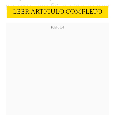
por poseer una figura atractiva para
LEER ARTICULO COMPLETO
los cánones de belleza pre
establecidos.
Como es natiral, el tiempo pasó,
Marlen creció y su cuerpo enfrentó
cambios. Sobre eso se refirió Olivari
hace algunas semanas en
Only
Friends
, donde contó cómo afectó a
su trabajo las variables de su peso.