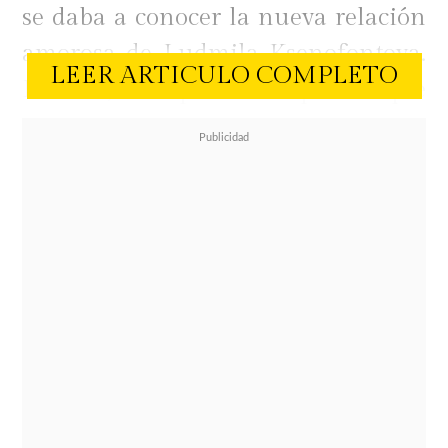
se daba a conocer la nueva relación
amorosa de Ludmila Ksenofontova.
LEER ARTICULO COMPLETO
En este, una persona especuló que
seguramente a Ballero no le gustaba
practicarle sexo oral a la madre de
sus hijos cuando estaban juntos. El
rostro televisivo respondió.
"Supieras.
Es mi "comida" favorita
.
Por algo duramos 17 años a pesar de
todo. Saludos",
señaló y de paso dejó
claro lo mucho que disfrutaba esta