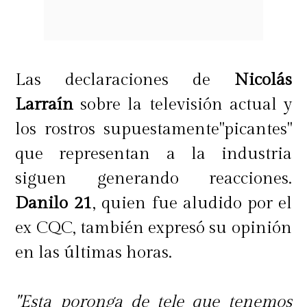
cerró.
Una de las reacciones al video que
Las declaraciones de
Nicolás
más llamó la atención fue la de la
Larraín
sobre la televisión actual y
actual pareja de Ballero
.
los rostros supuestamente"picantes"
"¿Puedo dar Fe o me van a funar? 😂
que representan a la industria
😂😂❤️‍🔥❤️‍🔥❤️‍🔥",
comentó María José
siguen generando reacciones.
Reyes.
Danilo 21
, quien fue aludido por el
ex CQC, también expresó su opinión
en las últimas horas.
"Esta poronga de tele que tenemos