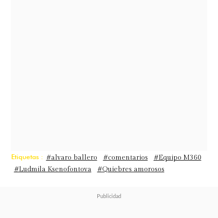
práctica con la patinadora rusa.
Etiquetas :
#alvaro ballero
#comentarios
#Equipo M360
#Ludmila Ksenofontova
#Quiebres amorosos