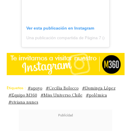
Ver esta publicación en Instagram
Una publicación compartida de Página 7 (@pagina7chile
Etiquetas :
#apoyo
#Cecilia Bolocco
#Dominga López
#Equipo M360
#Miss Universo Chile
#polémica
#viviana nunes