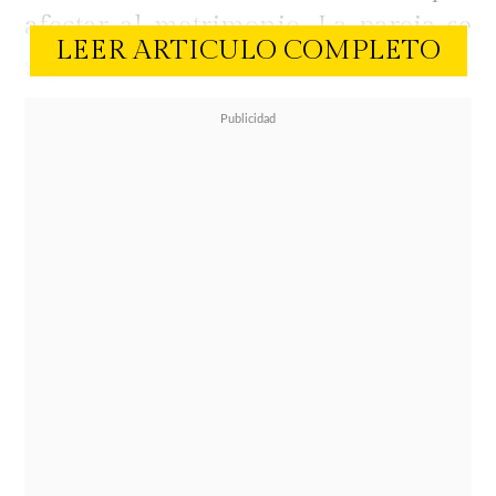
afectar al metrimonio. La pareja se
LEER ARTICULO COMPLETO
separó en 2023.
Desde entonces, Tomicic siempre ha
revelado que su distanciamiento de
Marco Antonio López
se realizó en
buenos términos. Incluso, ha
señalado que desde hace tiempo ese
capítulo sentimental se encuentra
cerrado y que está disponible para
abrir otro.