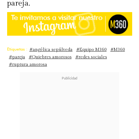
pareja.
Etiquetas :
#angélica sepúlveda
#Equipo M360
#M360
#pareja
#Quiebres amorosos
#redes sociales
#ruptura amorosa