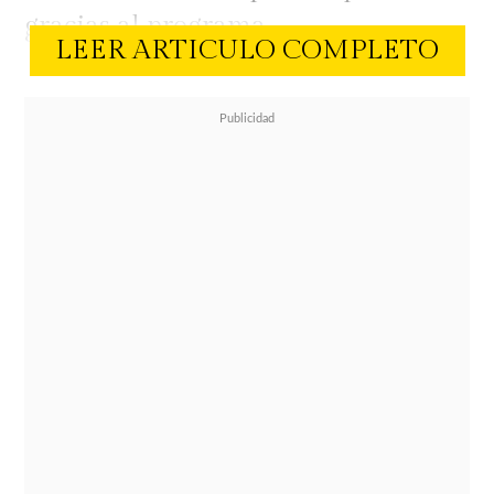
gracias al programa.
LEER ARTICULO COMPLETO
Alejada de los medios por un tiempo
para dedicarse a la maternidad,
Acevedo encontró en la cocina una
nueva pasión:
"Volver a trabajar me
devolvió la autoestima. Sentí que
volvía a ser productiva, que tenía un
propósito importante todos los días
",
compartió.
Su paso por "Top Chef VIP" fue