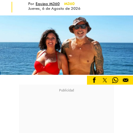
Por
Equipo M360
M360
rica. Conocí otra parte de él que fue
Jueves, 6 de Agosto de 2026
muy bonita"
, aseguró.