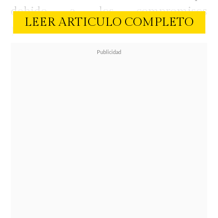
debido a los compromisos
LEER ARTICULO COMPLETO
profesionales del delantero,
compartió el especial momento
vivido en la capital rusa,
consolidando una historia que ha
estado bajo el constante escrutinio
de la opinión pública chilena.
Mediante una serie de imágenes
que fueron sacadas en Rusia, se ve
al futbolista arrodillado mientras le
entrega un anillo a su polola.
"Un