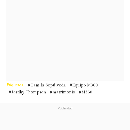
paseíto por Moscú y un 'sí' para toda
la vida"
, escribió Sepúlveda en su
perfil oficial de Instagram. Por su
parte, el delantero del FC Orenburg
respondió a esta publicación con un
amoroso mensaje:
"Te amo mi vida,
feliz de compartir toda mi vida
contigo y nuestros hijos"
.
Etiquetas :
#Camila Sepúlveda
#Equipo M360
#Jordhy Thompson
#matrimonio
#M360