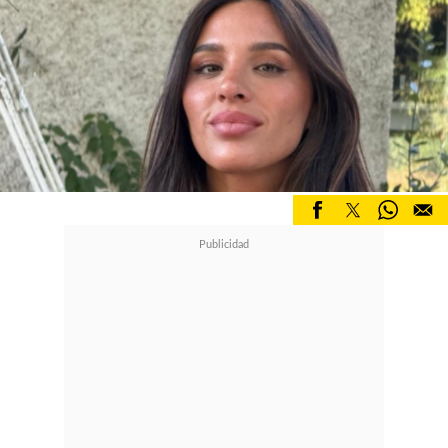
también estaba comprometida con
Tiago y no tenía ojos para nadie
tampoco"
, explicó. Para intentar
aclarar la veracidad de la historia, la
producción del espacio contactó al
comunicador, pero este declinó
participar debido a problemas de
salud:
"No puedo hablar, estoy
difónico desde ayer
", respondió vía
WhatsApp.