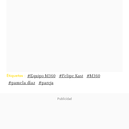
asegurando que el proceso se dio en
buenos términos.
Etiquetas :
#Equipo M360
#Felipe Kast
#M360
#pamela díaz
#pareja