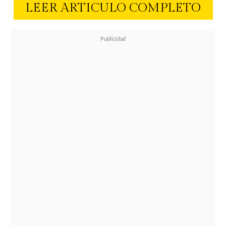
LEER ARTICULO COMPLETO
Kast
, mientras que la exintegrante
de Mekano descartó tajantemente
un antiguo vínculo amoroso con
Juan Andrés Salfate.
Sobre su vínculo con el
parlamentario, Pamela Díaz fue
enfática al despejar las dudas de los
panelistas. "
Estoy soltera... Está todo
bien en mi vida"
, señaló,
confirmando así el quiebre de su
relación con Felipe Kast,