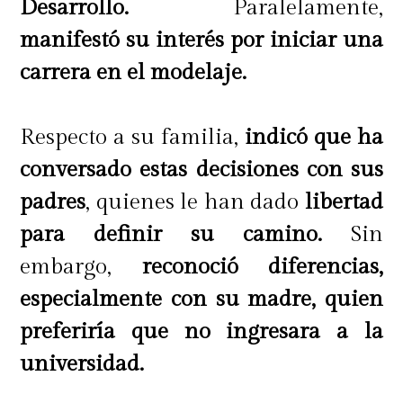
Desarrollo.
Paralelamente,
Horario: jueves a domingo de 10 a
manifestó su interés por iniciar una
21 horas.
carrera en el modelaje.
Precio:
Respecto a su familia,
indicó que ha
conversado estas decisiones con sus
$6.000 - Entrada general.
padres
, quienes le han dado
libertad
$4.000 - Socios Club La Tercera,
para definir su camino.
Sin
Samsung Members.
embargo,
reconoció diferencias,
$1.000 - Si llegas en bicicleta.
especialmente con su madre, quien
preferiría que no ingresara a la
www.masdeco.cl
universidad.