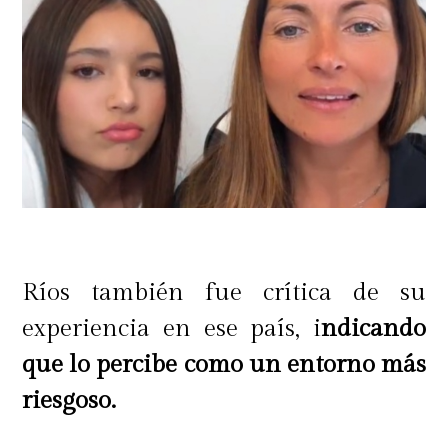
#ConcursoM360:
Junto a
Samsung
te invitamos a
Más Deco Market
y
Ríos también fue crítica de su
regalaremos 1 entrada doble para
experiencia en ese país, i
ndicando
asistir a la inauguración de este 25
que lo percibe como un entorno más
de abril y 3 dobles para ir el resto de
riesgoso.
los días. ¿Cómo ganar? ¡Fácil! Solo