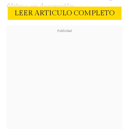
último en decoración.
LEER ARTICULO COMPLETO
¿Por qué no te puedes perder esta
gran fiesta de decoración? ¡Aquí te
contamos!
Decoración y diseño ¡Infaltables!
La feria este año contará con la
participación de más de 100
expositores, muchos de ellos
relacionados con esta área. Los que