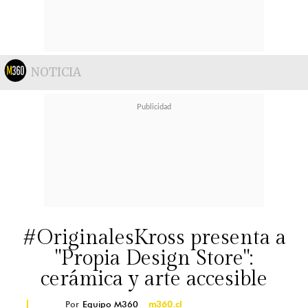
NOTICIA
#OriginalesKross presenta a
"Propia Design Store":
cerámica y arte accesible
Por
Equipo M360
m360.cl