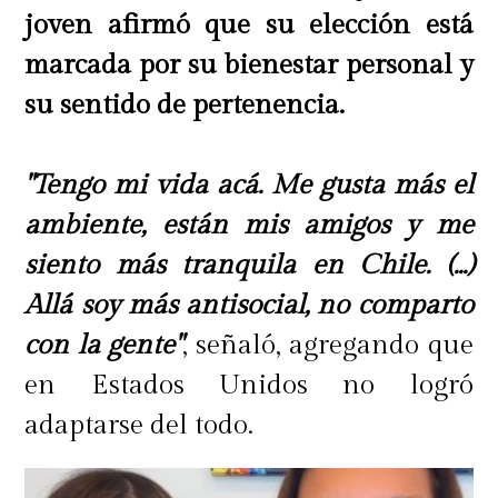
domésticas. Al menos esto último, ya
joven afirmó que su elección está
tiene solución. Imagina si en tu
marcada por su bienestar personal y
casa pudieras cerrar puertas y
su sentido de pertenencia.
ventanas, cuando estás en camino o
en cualquier lugar iniciar el ciclo de
"Tengo mi vida acá. Me gusta más el
tu lavadora, encender el televisor o
ambiente, están mis amigos y me
prender el aire acondicionado, todo
siento más tranquila en Chile. (...)
eso solo usando un dispositivo ¡Una
Allá soy más antisocial, no comparto
maravilla!
con la gente"
, señaló, agregando que
en Estados Unidos no logró
adaptarse del todo.