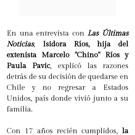
sino llevará arte a la vida cotidiana.
Es más, hasta cuenta con marcos de
accesorio como los de un cuadro,
En una entrevista con
Las Últimas
para crear este efecto.
Noticias
,
Isidora Ríos, hija del
extenista Marcelo "Chino" Ríos y
¿Te gustaría tener una casa
Paula Pavic
, explicó las razones
inteligente?
detrás de su decisión de quedarse en
Chile y no regresar a Estados
El tiempo cada vez es más escaso
Unidos, país donde vivió junto a su
entre la rutina diaria y las
familia.
responsabilidades. Para qué hablar
del tiempo que implican las labores
Con 17 años recién cumplidos,
la