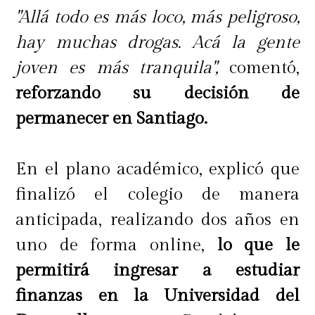
tiene que contarnos
¿Cuál es la
"Allá todo es más loco, más peligroso,
razón que te motiva a ir a Más Deco
hay muchas drogas. Acá la gente
Market?
¡Esperamos tus respuestas!
joven es más tranquila",
comentó,
reforzando su decisión de
Más Deco Market 2019
permanecer en Santiago.
Cuándo: Desde el jueves 25 al
En el plano académico, explicó que
domingo 28 de abril.
finalizó el colegio de manera
anticipada, realizando dos años en
Dónde: Centro Cultural Estación
uno de forma online,
lo que le
Mapocho (Plaza de la Cultura S/N,
permitirá ingresar a estudiar
Ex Estación de Trenes).
finanzas en la Universidad del