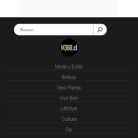
Moda y Estilo
Belleza
Sexo Pareja
Vivir Bien
LifeStyle
Cultura
Diy