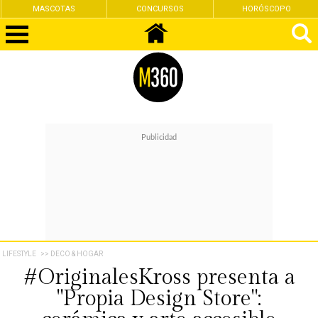
MASCOTAS
CONCURSOS
HORÓSCOPO
LIFESTYLE
>> DECO & HOGAR
#OriginalesKross presenta a
"Propia Design Store":