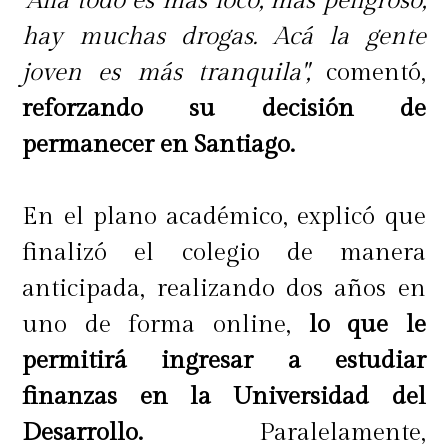
"Allá todo es más loco, más peligroso,
define a #OriginalesKross. Así como
hay muchas drogas. Acá la gente
una buena cerveza Kross invita a
joven es más tranquila",
comentó,
compartir, una pieza de diseño con
reforzando su decisión de
propósito también está hecha para
permanecer en Santiago.
acompañar momentos.
En el plano académico, explicó que
finalizó el colegio de manera
anticipada, realizando dos años en
uno de forma online,
lo que le
permitirá ingresar a estudiar
finanzas en la Universidad del
Desarrollo.
Paralelamente,