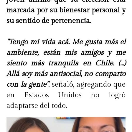
marcada por su bienestar personal y
La conexión con Kross: autenticidad
su sentido de pertenencia.
y experimentación
"Tengo mi vida acá. Me gusta más el
ambiente, están mis amigos y me
"#OriginalesKross
surge para
siento más tranquila en Chile. (...)
destacar a quienes se atreven a
Allá soy más antisocial, no comparto
innovar
y a crear desde su esencia.
con la gente"
, señaló, agregando que
Propia Design Store es un ejemplo
en Estados Unidos no logró
perfecto de ello: han reinventado la
adaptarse del todo.
cerámica desde la experimentación,
la creatividad y la sensibilidad, del