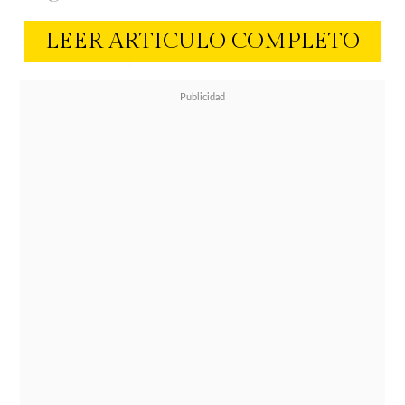
LEER ARTICULO COMPLETO
En esta oportunidad, la iniciativa
presenta a
Propia Design Store
, el
proyecto de diseño comtemporáneo
de Carolina Latorre y Matías Paul,
quienes han llevado la cerámica a
un territorio propio: piezas únicas,
inspiradas en la Bauhaus, que
mezclan ingeniería, laboratorio de
color y un profundo respeto por el
oficio. Con sólo dos años de vida, la
marca se ha consolidado como un