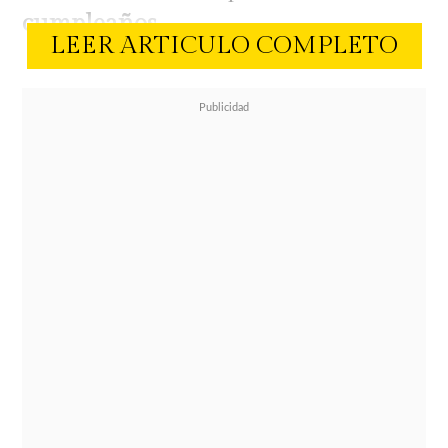
cumpleaños.
LEER ARTICULO COMPLETO
La rubia es una activa usuaria de
Instagram donde publica fotos de
sus hijos y de su tonificada figura.
Pero la noche del miércoles Faloon
compartió en sus historias una
broma que le jugó su hermana,
Faloon está a pocos días de cumplir
30 años y Thais Larraguibel se lo
recordó con una divertida imagen.