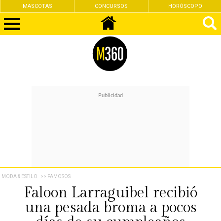
S
CONCURSOS
HORÓSCOPO
FEMINISM
MODA & ESTILO
>> FAMOSOS
Faloon Larraguibel recibió
una pesada broma a pocos