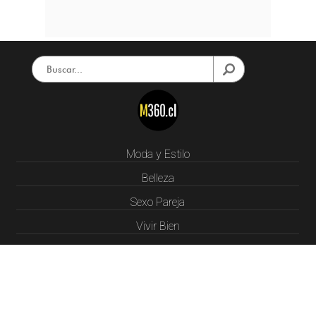
Moda y Estilo
Belleza
Sexo Pareja
Vivir Bien
LifeStyle
Cultura
Diy