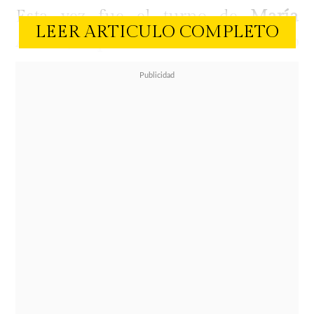
Esta vez fue el turno de
María
LEER ARTICULO COMPLETO
Alberó, esposa de Iván Zamorano
quien compartió una foto de sus 3
hijos y evidenció el sorprendente
parecido entre el exdelantero de la
'Roja' y sus hijos.
"Festejo hoy el privilegio de haber
tenido a la Mejor Madre y agradezco
a mis tres hijos por darme el título
más bello del mundo... el de Mamá,
los amo infinito son mi vida
",