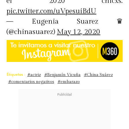
el 2020 chicxs.
pic.twitter.com/uVpesuiBdU
— Eugenia Suarez ♛
(@chinasuarez)
May 12, 2020
Etiquetas :
#actriz
#Benjamín Vicuña
#China Suárez
#comentarios negativos
#embarazo