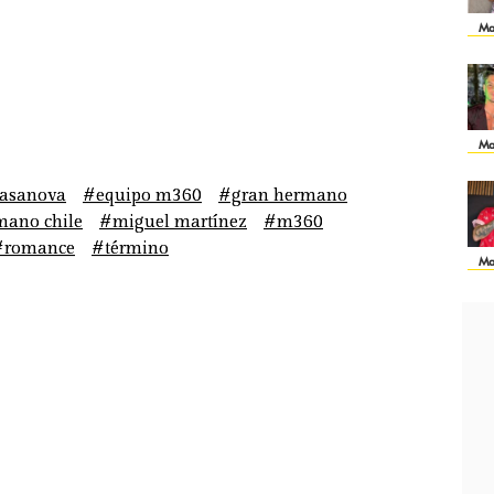
Ma
Ma
casanova
#equipo m360
#gran hermano
mano chile
#miguel martínez
#m360
#romance
#término
Ma