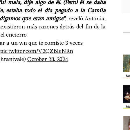
fui mala, dije algo de él. (Pero) él se daba
e, estaba todo el día pegado a la Camila
 digamos que eran amigos"
, reveló Antonia,
existieron más razones detrás del fin de la
el encierro.
ar a un wn que te comiste 3 veces
m
pic.twitter.com/V2QZBIeNRn
chrantvale)
October 28, 2024
Ma
Ma