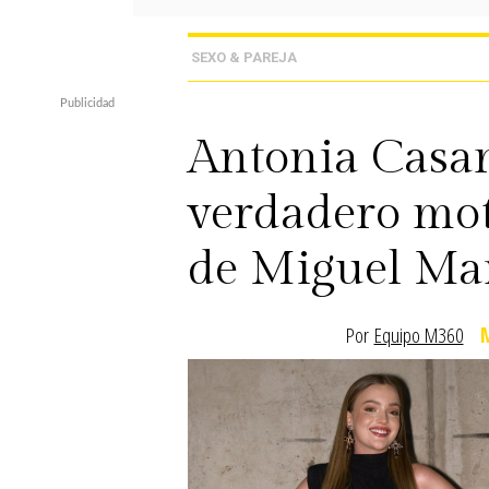
SEXO & PAREJA
Antonia Casan
verdadero mot
de Miguel Ma
Por
Equipo M360