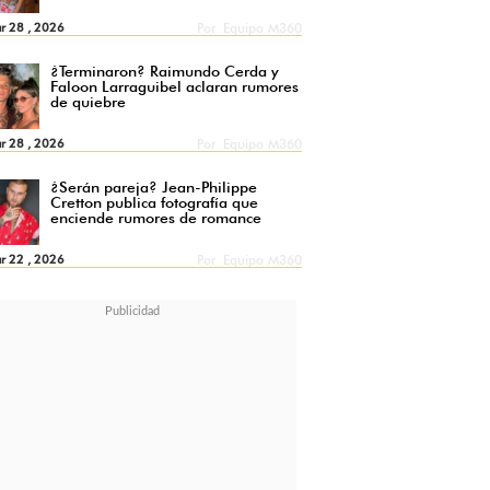
r 28 , 2026
Por
Equipo M360
¿Terminaron? Raimundo Cerda y
Faloon Larraguibel aclaran rumores
de quiebre
r 28 , 2026
Por
Equipo M360
¿Serán pareja? Jean-Philippe
Cretton publica fotografía que
enciende rumores de romance
r 22 , 2026
Por
Equipo M360