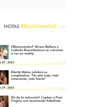
NOTAS
RELACIONADAS
¿Reencuentro? Álvaro Ballero y
Ludmila Ksenofontova se volverán
a ver en reality
r 29 , 2026
Por
Equipo M360
Marité Matus celebra su
cumpleaños: "Un año más, más
consciente, más fuerte"
r 29 , 2026
Por
Equipo M360
¡Es de la selección! Captan a Fran
Virgilio con reconocido futbolista