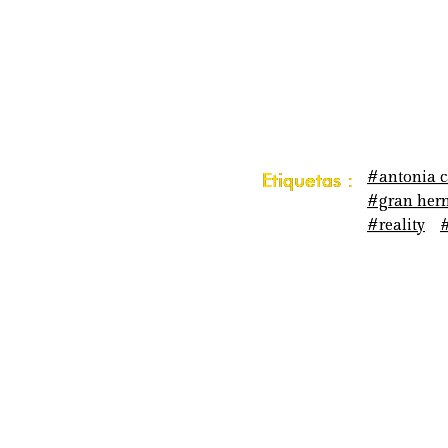
#antonia 
Etiquetas :
#gran her
#reality