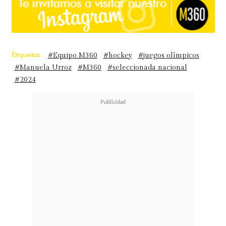
Etiquetas :
#Equipo M360
#hockey
#juegos olímpicos
#Manuela Urroz
#M360
#seleccionada nacional
#2024