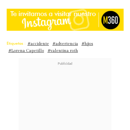
Etiquetas :
#accidente
#advertencia
#hijos
#Lorena Capetillo
#valentina roth