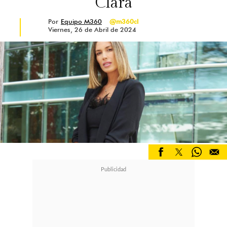
Clara
Por
Equipo M360
@m360cl
Viernes, 26 de Abril de 2024
"Mi mamá, mi hermana, mi papá y
mis amigas",
respondió al ser
consultada sobre quiénes la
sostuvieron durante los momentos
más complejos.
Asimismo, valoró que el duelo sea
un tema cada vez más visible en
espacios de conversación masivos,