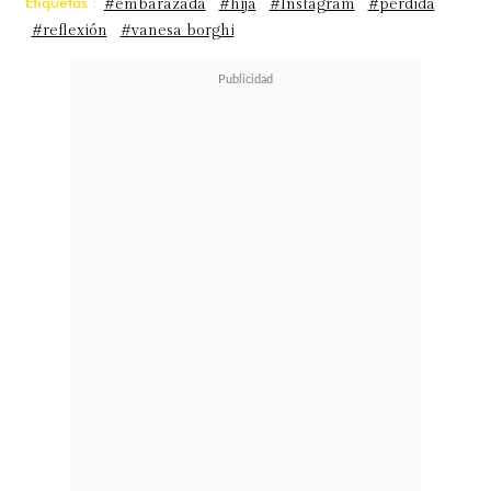
Etiquetas :
#embarazada
#hija
#Instagram
#pérdida
#reflexión
#vanesa borghi