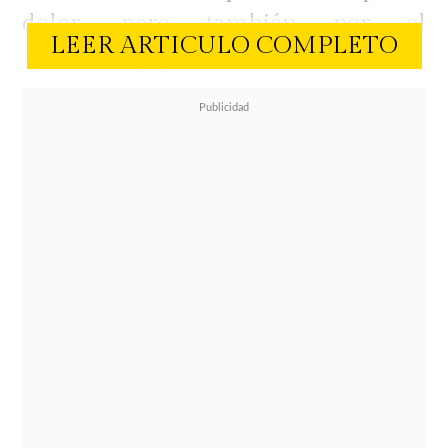
dolor, pero también por el
LEER ARTICULO COMPLETO
aprendizaje y la contención mutua.
Al ser consultada sobre la
comunicación que mantiene con su
hija de 10 años, Derderian explicó
que la experiencia le ha permitido
comprender aspectos que antes
desconocía
sobre cómo los niños
procesan la muerte y las pérdidas.