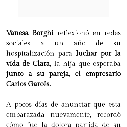
"Yo lloro harto, pero yo creo que no
es mérito mío, para mí es Pedrito
haciendo su magia. Para mí es una
Vanesa Borghi
reflexionó en redes
fortuna todas las mañanas
sociales a un año de su
levantarme y decir: 'Hoy voy a estar
hospitalización para
luchar por la
bien'. O sea, que hoy tengo ganas de
vida de Clara
, la hija que esperaba
llorar, voy a llorar y después voy a
junto a su pareja, el empresario
estar bien",
expresó.
Carlos Garcés.
A pocos días de anunciar que esta
embarazada nuevamente, recordó
cómo fue la dolora partida de su