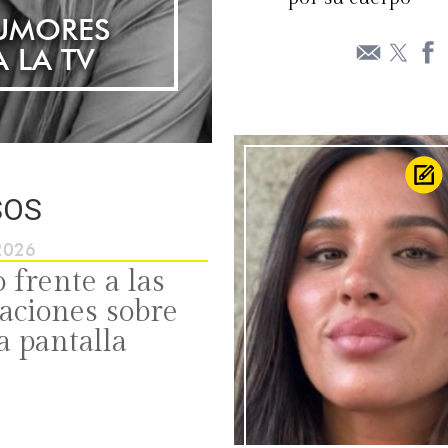
RUMORES
 LA TV
SOS
2026
 frente a las
laciones sobre
a pantalla