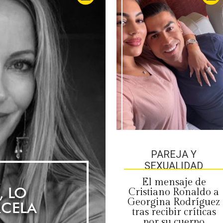
PAREJA Y
SEXUALIDAD
AGO 6 , 2026
El mensaje de
 LO
Cristiano Ronaldo a
Georgina Rodríguez
RCELA
tras recibir críticas
por su cuerpo