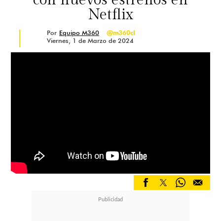
con nuevos estrenos en
Netflix
Por
Equipo M360
@m360cl
Viernes, 1 de Marzo de 2024
"Ahora que soy vieja me habría
gustado estudiar Periodismo",
afirmó sobre los talentos que ha
descubierto durante los ensayos del
programa.
"Siempre he sido una persona
busquilla y preguntona, me encanta
salir a ver a la gente, que es una