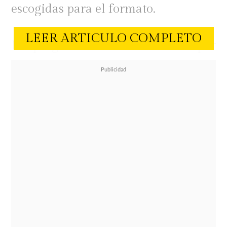
escogidas para el formato.
LEER ARTICULO COMPLETO
El programa será conducido por
Sergio Lagos
, y la primera de sus
panelistas escogidas especialmente
para la ocasión ya fue confirmada.
Se trata de la comediante
Chiqui
Aguayo
, quien llegará al ex canal
del angelito para sorprender a los
invitados el espacio con su estilo
directo y cargado de humor.