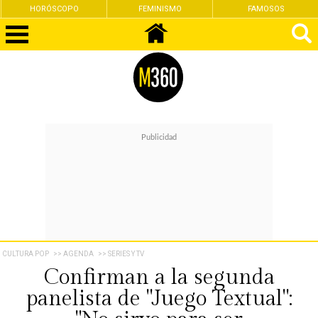
HORÓSCOPO
FEMINISMO
FAMOSOS
CULTURA POP
>> AGENDA
>> SERIES Y TV
Confirman a la segunda
panelista de "Juego Textual":