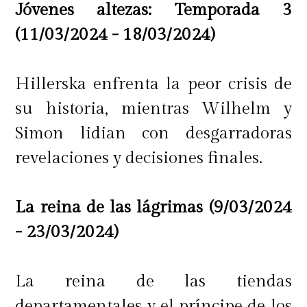
Jóvenes altezas: Temporada 3
yo la molesto porque la encuentro
(11/03/2024 - 18/03/2024)
nerd", expresó, entre risas.
Hillerska enfrenta la peor crisis de
"Somos ocho mujeres hablando, y
su historia, mientras Wilhelm y
ocho mujeres a las que nos gusta
Simon lidian con desgarradoras
hablar.
En ese sentido, vamos a ser
revelaciones y decisiones finales.
capaces de sostener una buena
conversación, con sentido del
La reina de las lágrimas (9/03/2024
humor y profunda"
, manifestó
- 23/03/2024)
Josefina Velasco, sintetizando que
"yo quiero entretenerme mucho,
La reina de las tiendas
reírme y entregarle alegría a la
departamentales y el príncipe de los