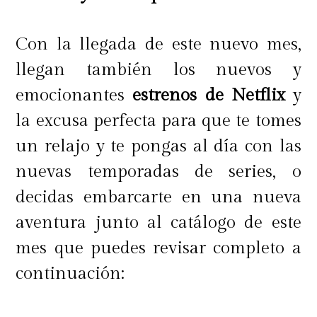
Pepi habló de sus estrategias.
"Yo no
sirvo para ser políticamente correcta
Con la llegada de este nuevo mes,
ni relamida.
A mí me gusta lesear
llegan también los nuevos y
mucho, me río mucho todo el día, y
emocionantes
estrenos de Netflix
y
me gusta la profundidad también",
la excusa perfecta para que te tomes
confesó.
un relajo y te pongas al día con las
nuevas temporadas de series, o
"Y siento que tengo condiciones
decidas embarcarte en una nueva
para sacarle a los entrevistados
aventura junto al catálogo de este
cosas que no le cuentan a mucha
mes que puedes revisar completo a
gente, y lo hago mediante la
continuación:
espontaneidad y la honestidad",
agregó.