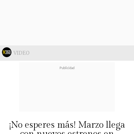
tocado era ser yo la que guía la
conversación"
, señaló la intérprete
sobre la nueva área que explorará
en términos profesionales.
VIDEO
¡No esperes más! Marzo llega