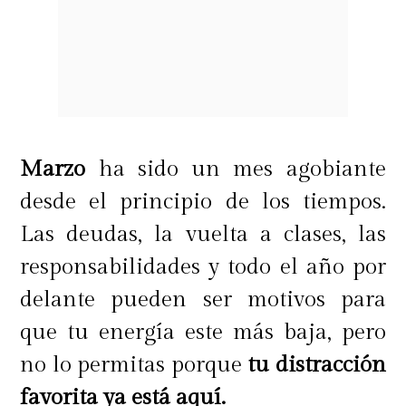
para arriba", dijo.
"Siento que la vida siempre tiene
cosas positivas, y soy partidaria de
reenamorarse y reencantarse con la
Marzo
ha sido un mes agobiante
vida. Esto va a ser bueno para la
desde el principio de los tiempos.
gente de mi edad que está muy mal",
Las deudas, la vuelta a clases, las
prometió Velasco.
responsabilidades y todo el año por
delante pueden ser motivos para
Así como Chiqui quien reconoció
que tu energía este más baja, pero
que su técnica para obtener
no lo permitas porque
tu distracción
información era desde el humor,
favorita ya está aquí.