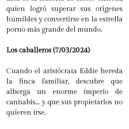
quien logró superar sus orígenes
humildes y convertirse en la estrella
porno más grande del mundo.
Los caballeros (7/03/2024)
Cuando el aristócrata Eddie hereda
"Con ella nos queremos mucho,
la finca familiar, descubre que
somos como poto y calzón.
Tenemos
alberga un enorme imperio de
un humor muy parecido, somos
cannabis... y que sus propietarios no
muy rápidas, es una manera de
quieren irse.
defendernos frente a la vida. Ella
me trata de vieja de la tercera edad y