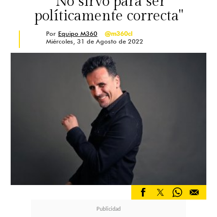
"No sirvo para ser
políticamente correcta"
Por
Equipo M360
@m360cl
Miércoles, 31 de Agosto de 2022