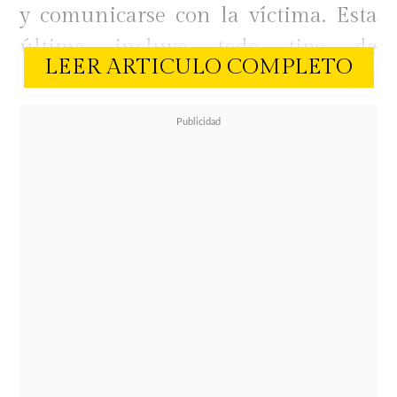
y comunicarse con la víctima. Esta
última incluye todo tipo de
LEER ARTICULO COMPLETO
referencia "directa o indirecta" que
haga el intérprete en medios de
comunicación o redes sociales sobre
la comediante que fue su pareja
hasta el pasado 8 de febrero.
En ese contexto, muchos se
preguntaron qué pasará con
la canción
que anunció hace
algunas semanas Américo a través