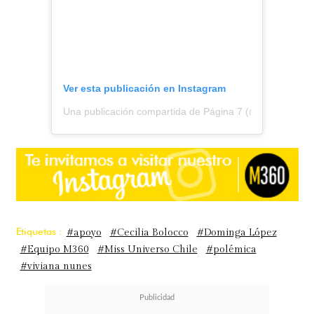
Ver esta publicación en Instagram
Una publicación compartida de Página 7 (@pagina7chile
Etiquetas :
#apoyo
#Cecilia Bolocco
#Dominga López
#Equipo M360
#Miss Universo Chile
#polémica
#viviana nunes