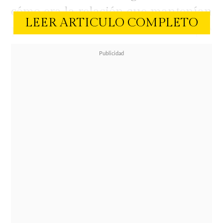
cómo era la relación que mantenían
LEER ARTICULO COMPLETO
pese a la diferencia de edad que
existía entre ambos. Según contó,
aunque Diego era ocho años mayor,
muchas veces era él quien intentaba
aconsejarlo y encaminarlo.
"Yo tenía un hermano más grande
de parte de padre que falleció y era
un desastre. O sea, él estaba a cargo
mío. Él nunca me mandó a mí y
tenía ocho años más que yo",