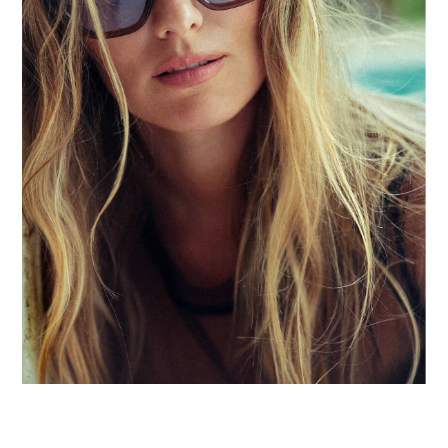
dando contenido, la gente lo está
queriendo. Dicen que a Claudio
Rojas le ha hecho bastante bullying,
de una forma muy constante",
afirmó.