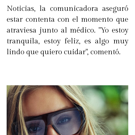
atrás. Se acuerdan que en mayo se
Noticias, la comunicadora aseguró
fue internado",
comentó.
estar contenta con el momento que
atraviesa junto al médico. "Yo estoy
tranquila, estoy feliz, es algo muy
Pese a las dificultades, el periodista
lindo que quiero cuidar", comentó.
destacó el rol que Luis estaría
cumpliendo dentro del espacio de
telerrealidad.
"A pesar de lo exigente que está
haciendo él con el reality y con el
contenido, porque literalmente está