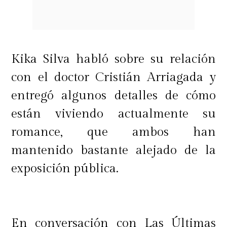
desvanecido a la clínica, se desmayó,
se descompensó",
sostuvo el
panelista.
Kika Silva habló sobre su relación
Candia señaló que el episodio
con el doctor Cristián Arriagada y
estaría relacionado con una
entregó algunos detalles de cómo
afección médica que Mateucci
están viviendo actualmente su
arrastra desde hace algún tiempo.
romance, que ambos han
mantenido bastante alejado de la
exposición pública.
"La úlcera que tiene, al parecer,
estaría dando más problemas de lo
que le habría dado hace un mes
En conversación con Las Últimas