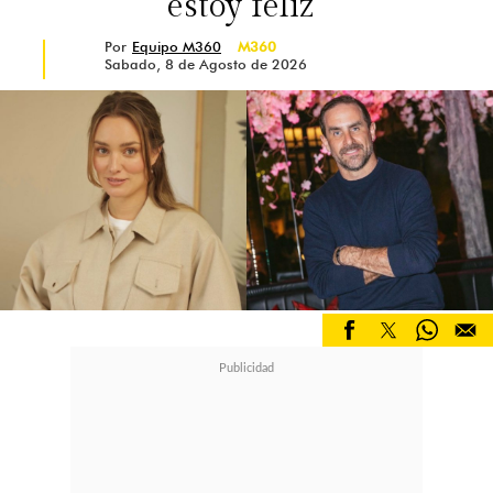
estoy feliz”
Por
Equipo M360
M360
Sabado, 8 de Agosto de 2026
Luis Mateucci no lo estaría pasando
bien en el reality
Mientras continúa siendo uno de
los protagonistas de ¿Volverías con
tu ex? 2, Luis Mateucci también
estaría atravesando un complejo
momento de salud al interior del
reality.