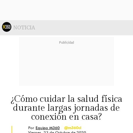
como el mail del trabajo, las redes
sociales o las apps de citas pueden
limitar nuestra mente. Así que
NOTICIA
descansar un poco puede ayudarnos
a
"recargar"
nuestra creatividad"
,
agregó.
¿Cómo cuidar la salud física
durante largas jornadas de
conexión en casa?
Por
Equipo M360
@m360cl
Viernes, 23 de Octubre de 2020