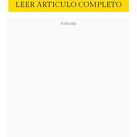
LEER ARTICULO COMPLETO
está lejos de serlo.
Un estudio publicado por la revista
Academy of Management
Discoveries
indica que el
aburrimiento puede ser muy
beneficioso para la salud mental,
pues aunque parezca curioso este
sentimiento es capaz de
desencadenar la productividad y
creatividad en las personas.