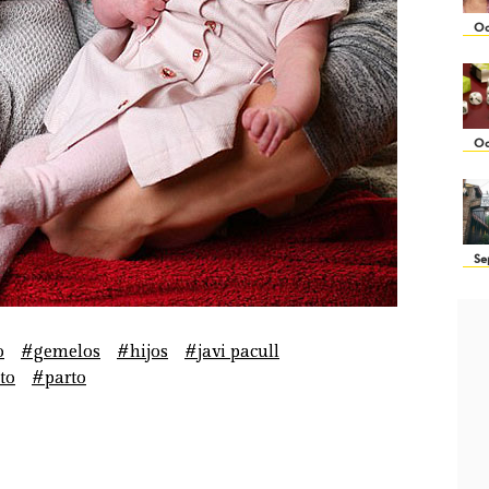
Oc
Oc
Se
o
#gemelos
#hijos
#javi pacull
to
#parto