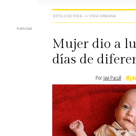
ESTILO DE VIDA
>> VIDA URBANA
Mujer dio a l
días de difere
Por
Javi Pacull
@jav