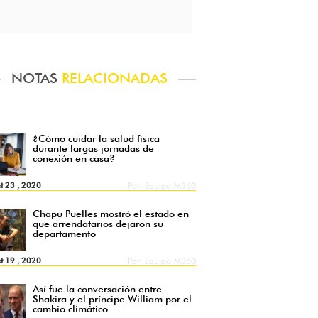
NOTAS
RELACIONADAS
¿Cómo cuidar la salud física
durante largas jornadas de
conexión en casa?
t 23 , 2020
Por
Equipo M360
Chapu Puelles mostró el estado en
que arrendatarios dejaron su
departamento
t 19 , 2020
Por
Equipo M360
Así fue la conversación entre
Shakira y el príncipe William por el
cambio climático