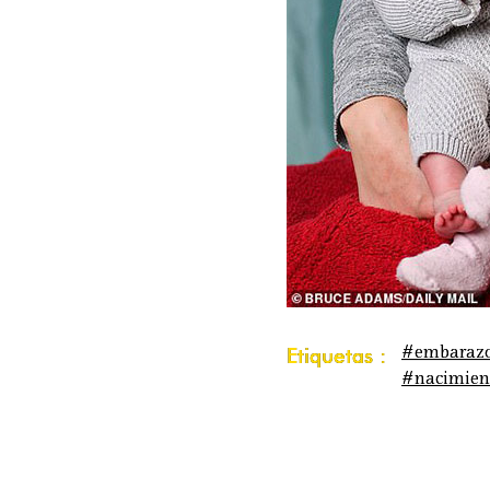
#embaraz
Etiquetas :
#nacimien