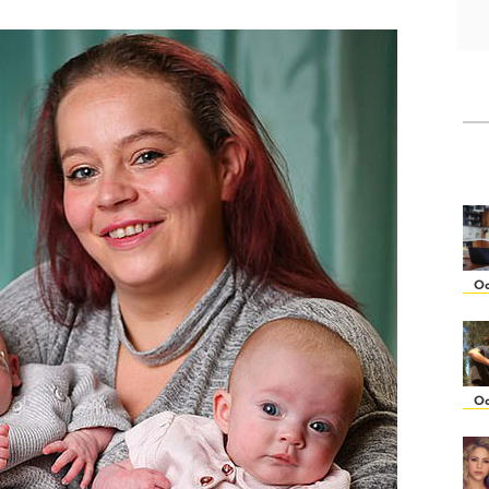
Oc
Oc