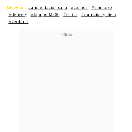
Etiquetas :
#alimentación sana
#comida
#concurso
#delivery
#Equipo M360
#frutas
#nutrición y dieta
#verduras