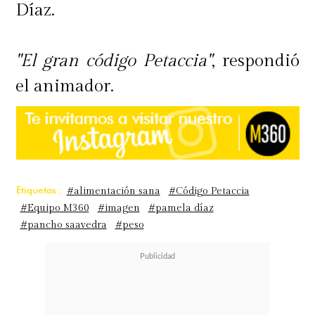
Díaz.
"El gran código Petaccia"
, respondió
el animador.
Etiquetas :
#alimentación sana
#Código Petaccia
#Equipo M360
#imagen
#pamela díaz
#pancho saavedra
#peso