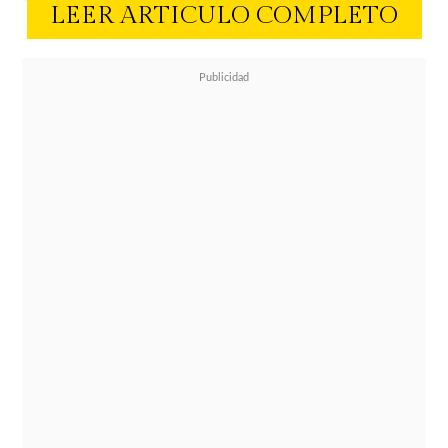
LEER ARTICULO COMPLETO
Los smoothies es una opción
saludable y fácil de prepararlos en
las mañanas. Solo tienes que echar
las frutas y verduras a la licuadora,
luego vaciar la mezcla en una
botella de tapa rosca para que no se
derrame y llevarla contigo a donde
quiera que vayas.
Aquí te recomendamos 3 licuados o
smoothies para tomar en el