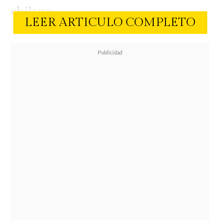
chilena.
LEER ARTICULO COMPLETO
Por su parte, Gala invierte bien su
tiempo y sorprendió a todos su
seguidores al anunciar un nuevo
negocio. Desde ahora venderá unos
quemadores de grasas.
Muy emocionada, la española contó
a través de sus redes sociales que
las
gomitas
ya están a la venta en su
página web y que por ahora tienen