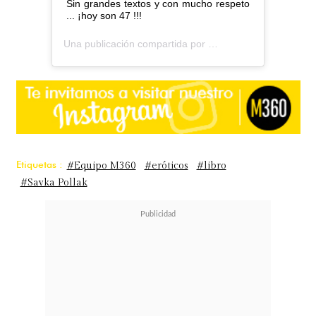
Sin grandes textos y con mucho respeto
... ¡hoy son 47 !!!
Una publicación compartida por
savka pollak
(@savkapoll
Etiquetas :
#Equipo M360
#eróticos
#libro
#Savka Pollak