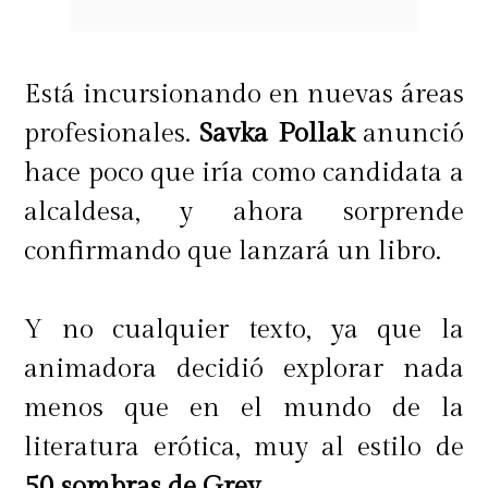
Búsqueda de sentido
Está incursionando en nuevas áreas
Es cada vez más común en estos
profesionales.
Savka Pollak
anunció
tiempos el aumento de las
hace poco que iría como candidata a
depresiones, insatisfacciones y
alcaldesa, y ahora sorprende
frustraciones que acarrea la
confirmando que lanzará un libro.
cotidianidad y la falta de reflexión.
En las últimas semanas he
Y no cualquier texto, ya que la
escuchado más de una vez cosas
animadora decidió explorar nada
como:
"Me siento vacía" o
"Siento
menos que en el mundo de la
que algo me falta, pero no sé qué"
.
literatura erótica, muy al estilo de
La respuesta, después de ahondar
50 sombras de Grey
.