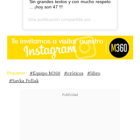
Sin grandes textos y con mucho respeto
... ¡hoy son 47 !!!
Una publicación compartida por
savka pollak
(@savkapoll
Etiquetas :
#Equipo M360
#eróticos
#libro
#Savka Pollak