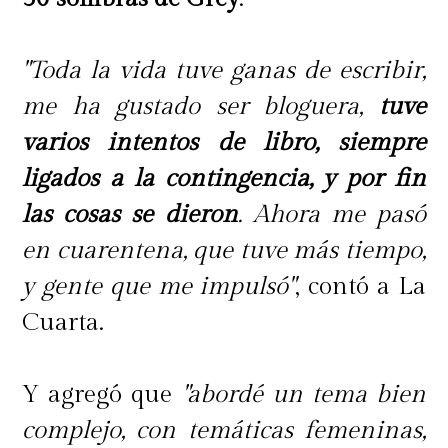
en nosotras mismas, es que muchas
veces lo que hacemos, el cómo lo
"Toda la vida tuve ganas de escribir,
hacemos o el para qué lo hacemos
me ha gustado ser bloguera,
tuve
está carente de sentido. Lo hacemos
varios intentos de libro, siempre
porque sí o porque todo el mundo lo
ligados a la contingencia, y por fin
hace, pero no sabemos si es bueno
las cosas se dieron
. Ahora me pasó
para nosotras o si realmente lo
en cuarentena, que tuve más tiempo,
queremos hacer. El
permitirnos el
y gente que me impulsó"
, contó a La
tiempo de reflexión
es la clave para
Cuarta.
encontrar sentido en TODO lo que
hacemos y desde ese lugar, con
Y agregó que
"abordé un tema bien
sentido, la vida es mucho más
complejo, con temáticas femeninas,