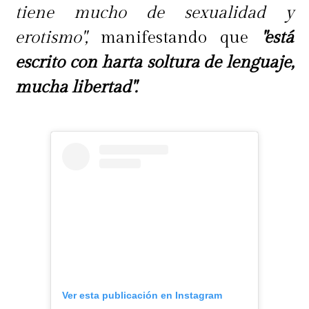
próspera.
tiene mucho de sexualidad y
erotismo",
manifestando que
"está
Finalmente, si logramos encontrar
escrito con harta soltura de lenguaje,
nuestro propósito, nuestro sentido
mucha libertad".
del ser y hacer, será muy natural
asociarnos, pedir ayuda y colaborar
con otras mujeres, desde la
tolerancia, abrazando lo diferente y
complementarias que somos.
Ver esta publicación en Instagram