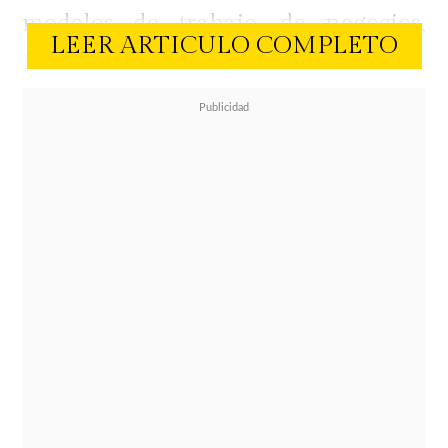
modelos de trabajo, de negocios,
LEER ARTICULO COMPLETO
maneras de cómo ganarnos la vida y
de cómo vivir la vida. Y somos así
también las mujeres, quienes
estamos cumpliendo un rol
importante en esta nueva
construcción de reglas, que yo las
resumo en tres:
Colaboración
Esta palabra se está cargando de